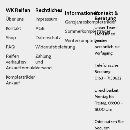
WK Reifen
Rechtliches
Informationen
Kontakt &
Beratung
Über uns
Impressum
Ganzjahreskompletträder
Unser Team
Kontakt
AGB
Sommerkompletträder
steht Ihnen
Shop
Datenschutz
Winterkompletträder
gerne
FAQ
Widerrufsbelehrung
persönlich zur
Verfügung:
Reifen
Zahlung
verkaufen –
und
Telefonische
Ankaufformular
Versand
Beratung:
Kompletträder
0163 – 7158632
Ankauf
Erreichbarkeit:
Montag bis
Freitag, 09:00 –
18:00 Uhr
Oder nutzen Sie
bequem