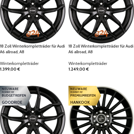
18 Zoll Winterkompletträder für Audi
18 Zoll Winterkompletträder für Audi
A6 allroad, A8
A6 allroad, A8
Winterkompletträder
Winterkompletträder
1.399,00
€
1.249,00
€
IN DEN WARENKORB
IN DEN WARENKORB
NEUWARE
NEUWARE
MONTIERT MIT
MONTIERT MIT
BUDGETREIFEN
PREMIUMREIFEN
GOODRIDE
HANKOOK