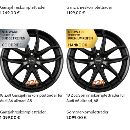
Ganzjahreskompletträder
Ganzjahreskompletträder
1.249,00
€
1.199,00
€
IN DEN WARENKORB
IN DEN WARENKORB
NEUWARE
NEUWARE
MONTIERT MIT
MONTIERT MIT
BUDGETREIFEN
PREMIUMREIFEN
GOODRIDE
HANKOOK
18 Zoll Ganzjahreskompletträder für
18 Zoll Sommerkompletträder für
Audi A6 allroad, A8
Audi A6 allroad, A8
Ganzjahreskompletträder
Sommerkompletträder
1.099,00
€
1.099,00
€
IN DEN WARENKORB
IN DEN WARENKORB