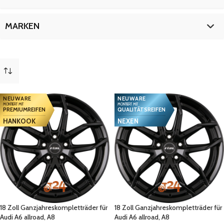
RS Q3 (I)
16
19 Zoll
16
SQ5
5
20 Zoll
5
18 Zoll
9
MARKEN
19 Zoll
16
20 Zoll
5
Audi
30
NEUWARE
NEUWARE
MONTIERT MIT
MONTIERT MIT
PREMIUMREIFEN
QUALITÄTSREIFEN
HANKOOK
NEXEN
18 Zoll Ganzjahreskompletträder für
18 Zoll Ganzjahreskompletträder für
Audi A6 allroad, A8
Audi A6 allroad, A8