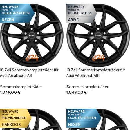
NEUWARE
NEUWARE
MONTIERT MIT
MONTIERT MIT
QUALITÄTSREIFEN
BUDGETREIFEN
NEXEN
ARIVO
18 Zoll Sommerkompletträder für
18 Zoll Sommerkompletträder für
Audi A6 allroad, A8
Audi A6 allroad, A8
Sommerkompletträder
Sommerkompletträder
1.049,00
€
1.049,00
€
IN DEN WARENKORB
IN DEN WARENKORB
NEUWARE
NEUWARE
MONTIERT MIT
MONTIERT MIT
PREMIUMREIFEN
QUALITÄTSREIFEN
HANKOOK
NEXEN