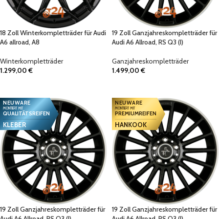
18 Zoll Winterkompletträder für Audi
19 Zoll Ganzjahreskompletträder für
A6 allroad, A8
Audi A6 Allroad, RS Q3 (I)
Winterkompletträder
Ganzjahreskompletträder
1.299,00
€
1.499,00
€
IN DEN WARENKORB
IN DEN WARENKORB
NEUWARE
NEUWARE
MONTIERT MIT
MONTIERT MIT
QUALITÄTSREIFEN
PREMIUMREIFEN
KLEBER
HANKOOK
19 Zoll Ganzjahreskompletträder für
19 Zoll Ganzjahreskompletträder für
Audi A6 Allroad, RS Q3 (I)
Audi A6 Allroad, RS Q3 (I)