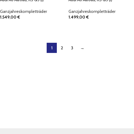
Ganzjahreskompletträder
Ganzjahreskompletträder
1.549,00
€
1.499,00
€
IN DEN WARENKORB
IN DEN WARENKORB
1
2
3
→