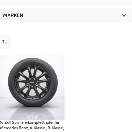
CLA-
1
FüR
1
16 Zoll
1
MARKEN
ZOLL
1
Mercedes
1
16 Zoll Sommerkompletträder für
Mercedes Benz, A-Klasse , B-Klasse,