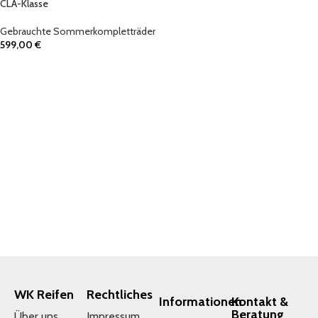
CLA-Klasse
Gebrauchte Sommerkompletträder
599,00
€
IN DEN WARENKORB
WK Reifen
Rechtliches
Informationen
Kontakt &
Beratung
Über uns
Impressum