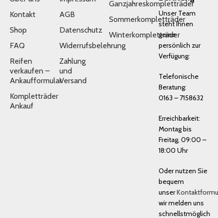
Ganzjahreskompletträder
Unser Team
Kontakt
AGB
Sommerkompletträder
steht Ihnen
Shop
Datenschutz
Winterkompletträder
gerne
FAQ
Widerrufsbelehrung
persönlich zur
Verfügung:
Reifen
Zahlung
verkaufen –
und
Telefonische
Ankaufformular
Versand
Beratung:
Kompletträder
0163 – 7158632
Ankauf
Erreichbarkeit:
Montag bis
Freitag, 09:00 –
18:00 Uhr
Oder nutzen Sie
bequem
unser
Kontaktformu
wir melden uns
schnellstmöglich