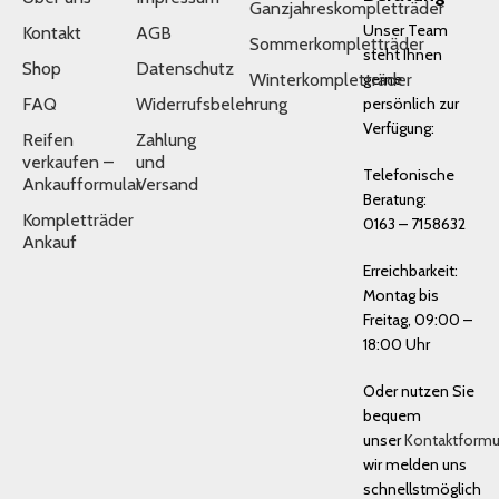
Ganzjahreskompletträder
Unser Team
Kontakt
AGB
Sommerkompletträder
steht Ihnen
Shop
Datenschutz
Winterkompletträder
gerne
FAQ
Widerrufsbelehrung
persönlich zur
Verfügung:
Reifen
Zahlung
verkaufen –
und
Telefonische
Ankaufformular
Versand
Beratung:
Kompletträder
0163 – 7158632
Ankauf
Erreichbarkeit:
Montag bis
Freitag, 09:00 –
18:00 Uhr
Oder nutzen Sie
bequem
unser
Kontaktformu
wir melden uns
schnellstmöglich