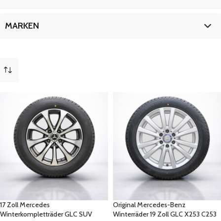
C253
1
19 Zoll
1
GLC
2
17 Zoll
1
MARKEN
ORIGINAL
1
19 Zoll
1
W253
1
Mercedes
2
mehr
(
4
)
17 Zoll Mercedes
Original Mercedes-Benz
Winterkompletträder GLC SUV
Winterräder 19 Zoll GLC X253 C253