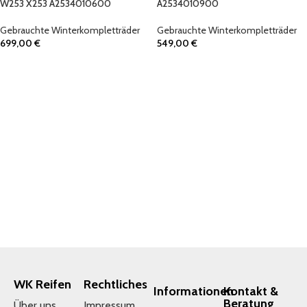
W253 X253 A2534010600
A2534010900
Gebrauchte Winterkompletträder
Gebrauchte Winterkompletträder
699,00
€
549,00
€
IN DEN WARENKORB
IN DEN WARENKORB
WK Reifen
Rechtliches
Informationen
Kontakt &
Beratung
Über uns
Impressum