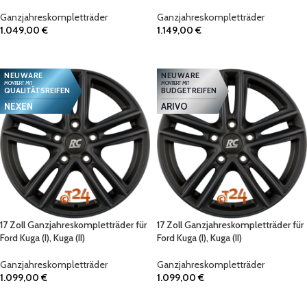
Ganzjahreskompletträder
Ganzjahreskompletträder
1.049,00
€
1.149,00
€
IN DEN WARENKORB
IN DEN WARENKORB
NEUWARE
NEUWARE
MONTIERT MIT
MONTIERT MIT
QUALITÄTSREIFEN
BUDGETREIFEN
NEXEN
ARIVO
17 Zoll Ganzjahreskompletträder für
17 Zoll Ganzjahreskompletträder für
Ford Kuga (I), Kuga (II)
Ford Kuga (I), Kuga (II)
Ganzjahreskompletträder
Ganzjahreskompletträder
1.099,00
€
1.099,00
€
IN DEN WARENKORB
IN DEN WARENKORB