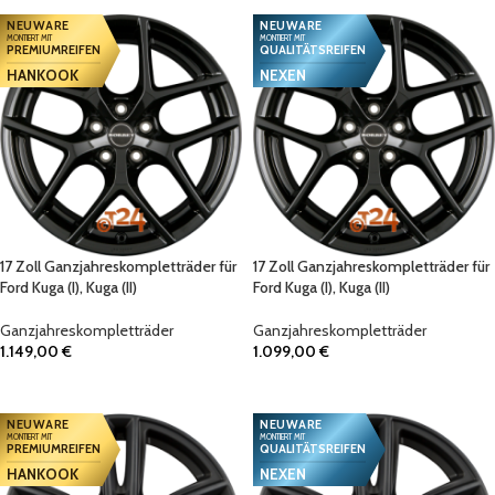
NEUWARE
NEUWARE
MONTIERT MIT
MONTIERT MIT
PREMIUMREIFEN
QUALITÄTSREIFEN
HANKOOK
NEXEN
17 Zoll Ganzjahreskompletträder für
17 Zoll Ganzjahreskompletträder für
Ford Kuga (I), Kuga (II)
Ford Kuga (I), Kuga (II)
Ganzjahreskompletträder
Ganzjahreskompletträder
1.149,00
€
1.099,00
€
IN DEN WARENKORB
IN DEN WARENKORB
NEUWARE
NEUWARE
MONTIERT MIT
MONTIERT MIT
PREMIUMREIFEN
QUALITÄTSREIFEN
HANKOOK
NEXEN