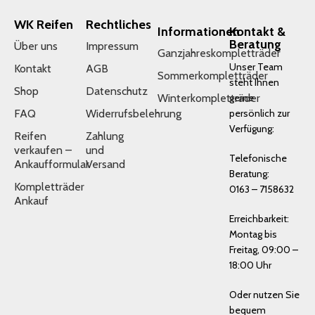
WK Reifen
Rechtliches
Informationen
Kontakt &
Beratung
Über uns
Impressum
Ganzjahreskompletträder
Unser Team
Kontakt
AGB
Sommerkompletträder
steht Ihnen
Shop
Datenschutz
Winterkompletträder
gerne
FAQ
Widerrufsbelehrung
persönlich zur
Verfügung:
Reifen
Zahlung
verkaufen –
und
Telefonische
Ankaufformular
Versand
Beratung:
Kompletträder
0163 – 7158632
Ankauf
Erreichbarkeit:
Montag bis
Freitag, 09:00 –
18:00 Uhr
Oder nutzen Sie
bequem