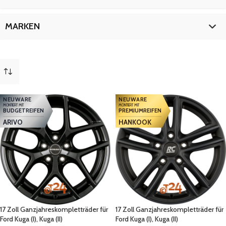
Kuga (II)
34
18 Zoll
8
Puma
8
19 Zoll
8
17 Zoll
18
MARKEN
Puma ST
8
18 Zoll
8
19 Zoll
8
Ford
34
NEUWARE
NEUWARE
MONTIERT MIT
MONTIERT MIT
BUDGETREIFEN
PREMIUMREIFEN
ARIVO
HANKOOK
17 Zoll Ganzjahreskompletträder für
17 Zoll Ganzjahreskompletträder für
Ford Kuga (I), Kuga (II)
Ford Kuga (I), Kuga (II)