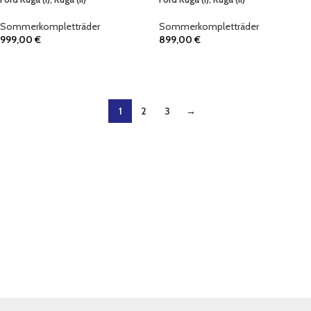
Sommerkompletträder
Sommerkompletträder
999,00
€
899,00
€
IN DEN WARENKORB
IN DEN WARENKORB
1
2
3
→