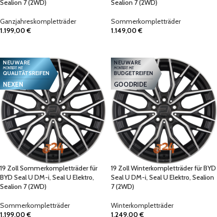
Sealion 7 (2WD)
Sealion 7 (2WD)
Ganzjahreskompletträder
Sommerkompletträder
1.199,00
€
1.149,00
€
IN DEN WARENKORB
IN DEN WARENKORB
NEUWARE
NEUWARE
MONTIERT MIT
MONTIERT MIT
QUALITÄTSREIFEN
BUDGETREIFEN
NEXEN
GOODRIDE
19 Zoll Sommerkompletträder für
19 Zoll Winterkompletträder für BYD
BYD Seal U DM-i, Seal U Elektro,
Seal U DM-i, Seal U Elektro, Sealion
Sealion 7 (2WD)
7 (2WD)
Sommerkompletträder
Winterkompletträder
1.199,00
€
1.249,00
€