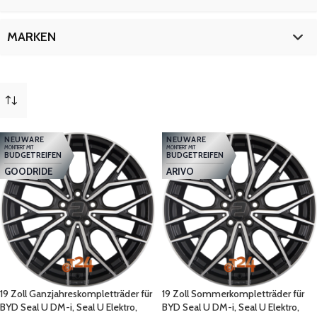
19 Zoll
5
MARKEN
Ganzjahreskompletträder
1
Sommerkompletträder
2
Winterkompletträder
2
NEUWARE
NEUWARE
MONTIERT MIT
MONTIERT MIT
BUDGETREIFEN
BUDGETREIFEN
GOODRIDE
ARIVO
19 Zoll Ganzjahreskompletträder für
19 Zoll Sommerkompletträder für
BYD Seal U DM-i, Seal U Elektro,
BYD Seal U DM-i, Seal U Elektro,