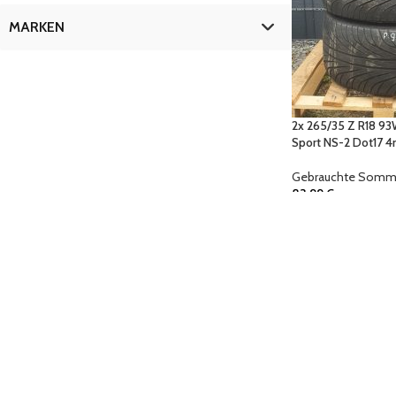
ULTRA SPORT NS-2 DOT17 4MM F94
1
MARKEN
Nankang
1
2x 265/35 Z R18 9
Sport NS-2 Dot17 
Gebrauchte Somme
83,99
€