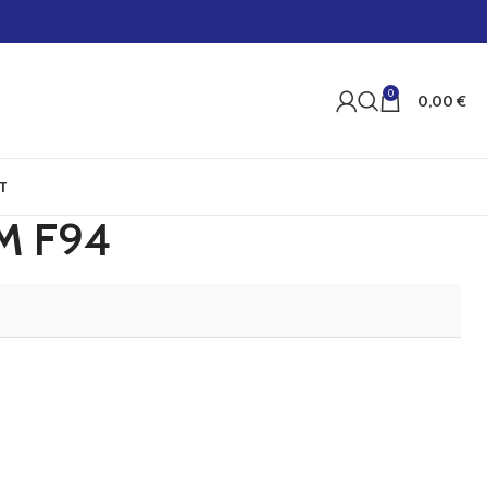
0
0,00
€
T
M F94