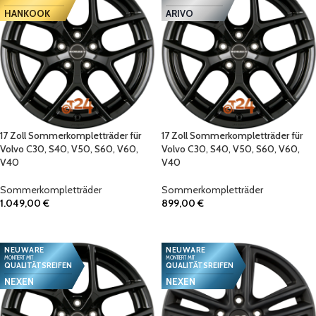
HANKOOK
ARIVO
17 Zoll Sommerkompletträder für
17 Zoll Sommerkompletträder für
Volvo C30, S40, V50, S60, V60,
Volvo C30, S40, V50, S60, V60,
V40
V40
Sommerkompletträder
Sommerkompletträder
1.049,00
€
899,00
€
IN DEN WARENKORB
IN DEN WARENKORB
NEUWARE
NEUWARE
MONTIERT MIT
MONTIERT MIT
QUALITÄTSREIFEN
QUALITÄTSREIFEN
NEXEN
NEXEN