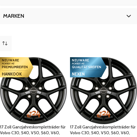
S60
29
18 Zoll
11
S60CC
8
19 Zoll
17
17 Zoll
18
MARKEN
S80
9
18 Zoll
11
V40
20
19 Zoll
17
Volvo
46
mehr
(
7
)
NEUWARE
NEUWARE
MONTIERT MIT
MONTIERT MIT
PREMIUMREIFEN
QUALITÄTSREIFEN
HANKOOK
NEXEN
17 Zoll Ganzjahreskompletträder für
17 Zoll Ganzjahreskompletträder für
Volvo C30, S40, V50, S60, V60,
Volvo C30, S40, V50, S60, V60,