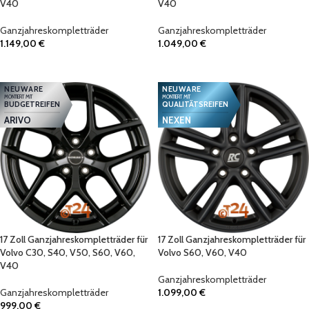
V40
V40
Ganzjahreskompletträder
Ganzjahreskompletträder
1.149,00
€
1.049,00
€
IN DEN WARENKORB
IN DEN WARENKORB
NEUWARE
NEUWARE
MONTIERT MIT
MONTIERT MIT
BUDGETREIFEN
QUALITÄTSREIFEN
ARIVO
NEXEN
17 Zoll Ganzjahreskompletträder für
17 Zoll Ganzjahreskompletträder für
Volvo C30, S40, V50, S60, V60,
Volvo S60, V60, V40
V40
Ganzjahreskompletträder
Ganzjahreskompletträder
1.099,00
€
999,00
€