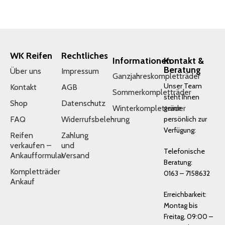
WK Reifen
Rechtliches
Informationen
Kontakt &
Beratung
Über uns
Impressum
Ganzjahreskompletträder
Unser Team
Kontakt
AGB
Sommerkompletträder
steht Ihnen
Shop
Datenschutz
Winterkompletträder
gerne
FAQ
Widerrufsbelehrung
persönlich zur
Verfügung:
Reifen
Zahlung
verkaufen –
und
Telefonische
Ankaufformular
Versand
Beratung:
Kompletträder
0163 – 7158632
Ankauf
Erreichbarkeit:
Montag bis
Freitag, 09:00 –