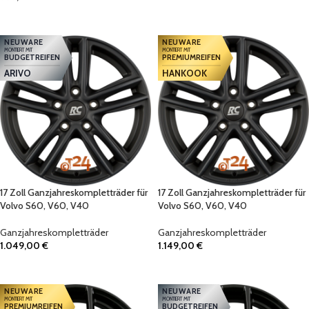
IN DEN WARENKORB
IN DEN WARENKORB
NEUWARE
NEUWARE
MONTIERT MIT
MONTIERT MIT
BUDGETREIFEN
PREMIUMREIFEN
ARIVO
HANKOOK
17 Zoll Ganzjahreskompletträder für
17 Zoll Ganzjahreskompletträder für
Volvo S60, V60, V40
Volvo S60, V60, V40
Ganzjahreskompletträder
Ganzjahreskompletträder
1.049,00
€
1.149,00
€
IN DEN WARENKORB
IN DEN WARENKORB
NEUWARE
NEUWARE
MONTIERT MIT
MONTIERT MIT
PREMIUMREIFEN
BUDGETREIFEN