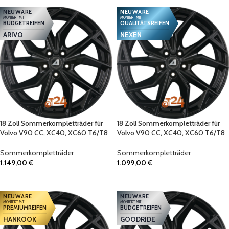
NEUWARE
NEUWARE
MONTIERT MIT
MONTIERT MIT
BUDGETREIFEN
QUALITÄTSREIFEN
ARIVO
NEXEN
18 Zoll Sommerkompletträder für
18 Zoll Sommerkompletträder für
Volvo V90 CC, XC40, XC60 T6/T8
Volvo V90 CC, XC40, XC60 T6/T8
Sommerkompletträder
Sommerkompletträder
1.149,00
€
1.099,00
€
IN DEN WARENKORB
IN DEN WARENKORB
NEUWARE
NEUWARE
MONTIERT MIT
MONTIERT MIT
PREMIUMREIFEN
BUDGETREIFEN
HANKOOK
GOODRIDE