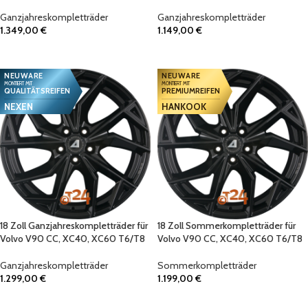
Ganzjahreskompletträder
Ganzjahreskompletträder
1.349,00
€
1.149,00
€
IN DEN WARENKORB
IN DEN WARENKORB
NEUWARE
NEUWARE
MONTIERT MIT
MONTIERT MIT
QUALITÄTSREIFEN
PREMIUMREIFEN
NEXEN
HANKOOK
18 Zoll Ganzjahreskompletträder für
18 Zoll Sommerkompletträder für
Volvo V90 CC, XC40, XC60 T6/T8
Volvo V90 CC, XC40, XC60 T6/T8
Ganzjahreskompletträder
Sommerkompletträder
1.299,00
€
1.199,00
€
IN DEN WARENKORB
IN DEN WARENKORB