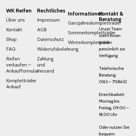
WK Reifen
Rechtliches
Informationen
Kontakt &
Beratung
Über uns
Impressum
Ganzjahreskompletträder
Unser Team
Kontakt
AGB
Sommerkompletträder
steht Ihnen
Shop
Datenschutz
Winterkompletträder
gerne
FAQ
Widerrufsbelehrung
persönlich zur
Verfügung:
Reifen
Zahlung
verkaufen –
und
Telefonische
Ankaufformular
Versand
Beratung:
Kompletträder
0163 – 7158632
Ankauf
Erreichbarkeit:
Montag bis
Freitag, 09:00 –
18:00 Uhr
Oder nutzen Sie
bequem