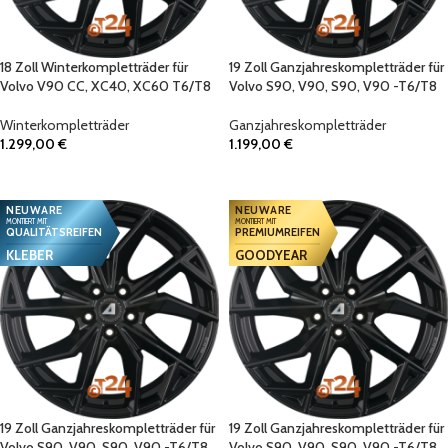
18 Zoll Winterkompletträder für
19 Zoll Ganzjahreskompletträder für
Volvo V90 CC, XC40, XC60 T6/T8
Volvo S90, V90, S90, V90 -T6/T8
Winterkompletträder
Ganzjahreskompletträder
1.299,00
€
1.199,00
€
IN DEN WARENKORB
IN DEN WARENKORB
NEUWARE
NEUWARE
MONTIERT MIT
MONTIERT MIT
QUALITÄTSREIFEN
PREMIUMREIFEN
KLEBER
GOODYEAR
19 Zoll Ganzjahreskompletträder für
19 Zoll Ganzjahreskompletträder für
Volvo S90, V90, S90, V90 -T6/T8
Volvo S90, V90, S90, V90 -T6/T8