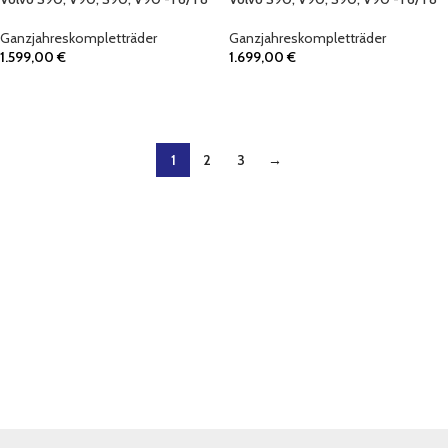
Ganzjahreskompletträder
Ganzjahreskompletträder
1.599,00
€
1.699,00
€
IN DEN WARENKORB
IN DEN WARENKORB
1
2
3
→