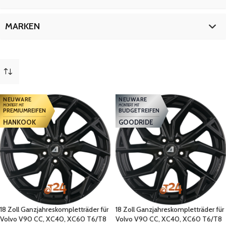
V90 -T6
9
19 Zoll
18
V90 CC
18
18 Zoll
9
MARKEN
XC40
18
19 Zoll
18
XC60 T6
18
Volvo
27
NEUWARE
NEUWARE
MONTIERT MIT
MONTIERT MIT
PREMIUMREIFEN
BUDGETREIFEN
HANKOOK
GOODRIDE
18 Zoll Ganzjahreskompletträder für
18 Zoll Ganzjahreskompletträder für
Volvo V90 CC, XC40, XC60 T6/T8
Volvo V90 CC, XC40, XC60 T6/T8