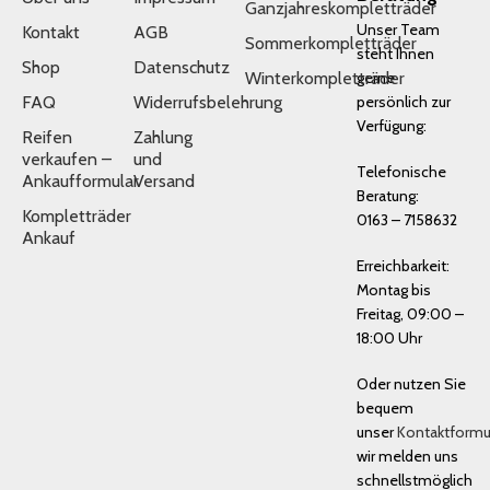
Ganzjahreskompletträder
Unser Team
Kontakt
AGB
Sommerkompletträder
steht Ihnen
Shop
Datenschutz
Winterkompletträder
gerne
FAQ
Widerrufsbelehrung
persönlich zur
Verfügung:
Reifen
Zahlung
verkaufen –
und
Telefonische
Ankaufformular
Versand
Beratung:
Kompletträder
0163 – 7158632
Ankauf
Erreichbarkeit:
Montag bis
Freitag, 09:00 –
18:00 Uhr
Oder nutzen Sie
bequem
unser
Kontaktformu
wir melden uns
schnellstmöglich