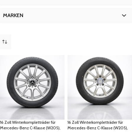
C-
2
FüR
2
16 Zoll
2
MARKEN
T-MODELL
2
ZOLL
2
Mercedes
2
16 Zoll Winterkompletträder für
16 Zoll Winterkompletträder für
Mercedes-Benz C-Klasse (W205),
Mercedes-Benz C-Klasse (W205),