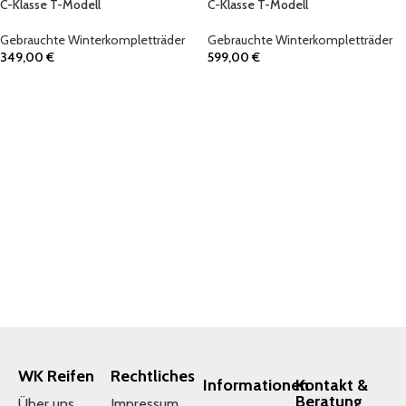
C-Klasse T-Modell
C-Klasse T-Modell
Gebrauchte Winterkompletträder
Gebrauchte Winterkompletträder
349,00
€
599,00
€
IN DEN WARENKORB
IN DEN WARENKORB
WK Reifen
Rechtliches
Informationen
Kontakt &
Beratung
Über uns
Impressum