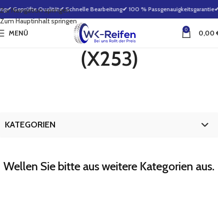
ng
✔ Geprüfte Qualität
✔ Schnelle Bearbeitung
✔ 100 % Passgenauigkeitsgarantie
✔
Zur Navigation springen
Zum Hauptinhalt springen
0
MENÜ
0,00
(X253)
KATEGORIEN
Wellen Sie bitte aus weitere Kategorien aus.