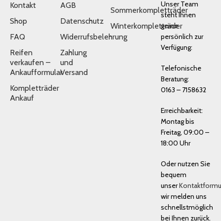
Unser Team
Kontakt
AGB
Sommerkompletträder
steht Ihnen
Shop
Datenschutz
Winterkompletträder
gerne
FAQ
Widerrufsbelehrung
persönlich zur
Verfügung:
Reifen
Zahlung
verkaufen –
und
Telefonische
Ankaufformular
Versand
Beratung:
Kompletträder
0163 – 7158632
Ankauf
Erreichbarkeit:
Montag bis
Freitag, 09:00 –
18:00 Uhr
Oder nutzen Sie
bequem
unser
Kontaktformu
wir melden uns
schnellstmöglich
bei Ihnen zurück.