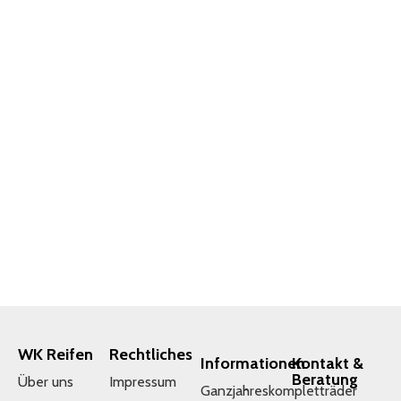
WK Reifen
Rechtliches
Informationen
Kontakt &
Beratung
Über uns
Impressum
Ganzjahreskompletträder