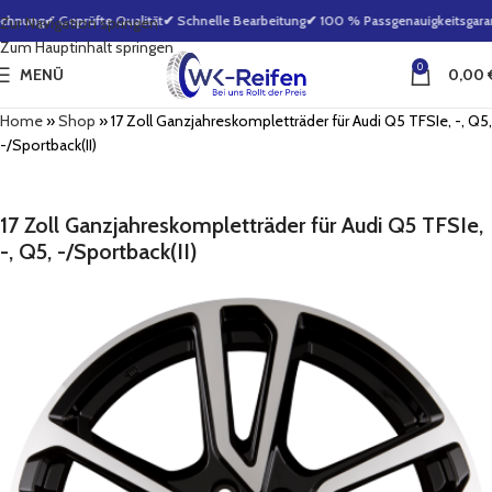
chnung
✔ Geprüfte Qualität
✔ Schnelle Bearbeitung
✔ 100 % Passgenauigkeitsgarant
Zur Navigation springen
Zum Hauptinhalt springen
0
MENÜ
0,00
Home
»
Shop
»
17 Zoll Ganzjahreskompletträder für Audi Q5 TFSIe, -, Q5,
-/Sportback(II)
17 Zoll Ganzjahreskompletträder für Audi Q5 TFSIe,
-, Q5, -/Sportback(II)