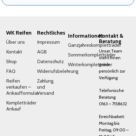
WK Reifen
Rechtliches
Informationen
Kontakt &
Beratung
Über uns
Impressum
Ganzjahreskompletträder
Unser Team
Kontakt
AGB
Sommerkompletträder
steht Ihnen
Shop
Datenschutz
Winterkompletträder
gerne
FAQ
Widerrufsbelehrung
persönlich zur
Verfügung:
Reifen
Zahlung
verkaufen –
und
Telefonische
Ankaufformular
Versand
Beratung:
Kompletträder
0163 – 7158632
Ankauf
Erreichbarkeit:
Montag bis
Freitag, 09:00 –