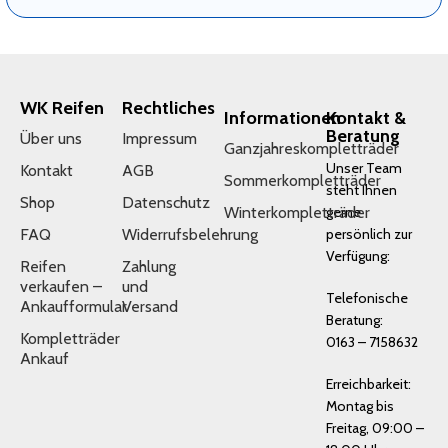
WK Reifen
Rechtliches
Informationen
Kontakt &
Beratung
Über uns
Impressum
Ganzjahreskompletträder
Unser Team
Kontakt
AGB
Sommerkompletträder
steht Ihnen
Shop
Datenschutz
Winterkompletträder
gerne
FAQ
Widerrufsbelehrung
persönlich zur
Verfügung:
Reifen
Zahlung
verkaufen –
und
Telefonische
Ankaufformular
Versand
Beratung:
Kompletträder
0163 – 7158632
Ankauf
Erreichbarkeit:
Montag bis
Freitag, 09:00 –