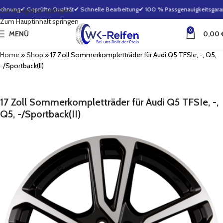
chnung
✔ Geprüfte Qualität
✔ Schnelle Bearbeitung
✔ 100 % Passgenauigkeitsgarant
Zur Navigation springen
Zum Hauptinhalt springen
0
MENÜ
0,00
Home
»
Shop
»
17 Zoll Sommerkompletträder für Audi Q5 TFSIe, -, Q5,
-/Sportback(II)
17 Zoll Sommerkompletträder für Audi Q5 TFSIe, -,
Q5, -/Sportback(II)