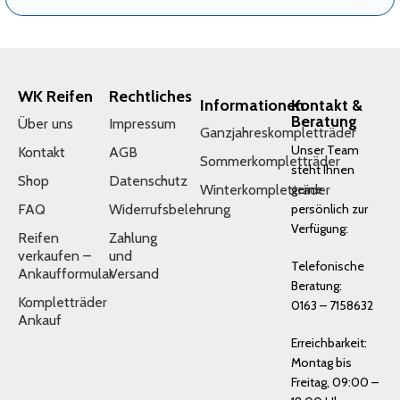
WK Reifen
Rechtliches
Informationen
Kontakt &
Beratung
Über uns
Impressum
Ganzjahreskompletträder
Unser Team
Kontakt
AGB
Sommerkompletträder
steht Ihnen
Shop
Datenschutz
Winterkompletträder
gerne
FAQ
Widerrufsbelehrung
persönlich zur
Verfügung:
Reifen
Zahlung
verkaufen –
und
Telefonische
Ankaufformular
Versand
Beratung:
Kompletträder
0163 – 7158632
Ankauf
Erreichbarkeit:
Montag bis
Freitag, 09:00 –