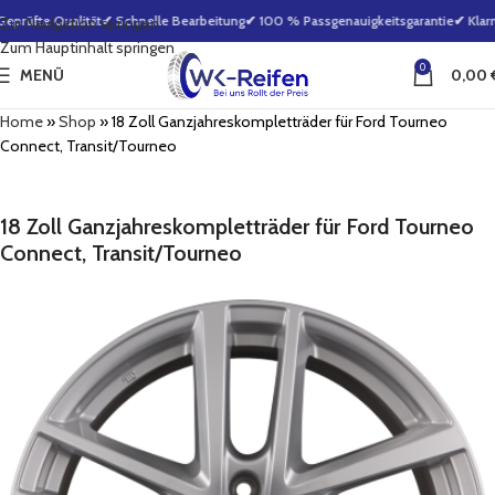
prüfte Qualität
✔ Schnelle Bearbeitung
✔ 100 % Passgenauigkeitsgarantie
✔ Klarna
Zur Navigation springen
Zum Hauptinhalt springen
0
MENÜ
0,00
Home
»
Shop
»
18 Zoll Ganzjahreskompletträder für Ford Tourneo
Connect, Transit/Tourneo
18 Zoll Ganzjahreskompletträder für Ford Tourneo
Connect, Transit/Tourneo