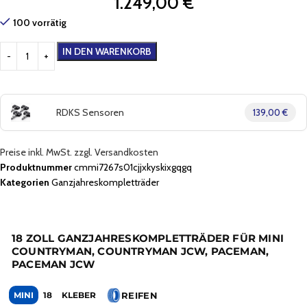
1.249,00
€
100 vorrätig
IN DEN WARENKORB
RDKS Sensoren
139,00 €
Preise inkl. MwSt. zzgl. Versandkosten
Produktnummer
cmmi7267s01cjjxkyskixgqgq
Kategorien
Ganzjahreskompletträder
18 ZOLL GANZJAHRESKOMPLETTRÄDER FÜR MINI
COUNTRYMAN, COUNTRYMAN JCW, PACEMAN,
PACEMAN JCW
REIFEN
MINI
18
KLEBER