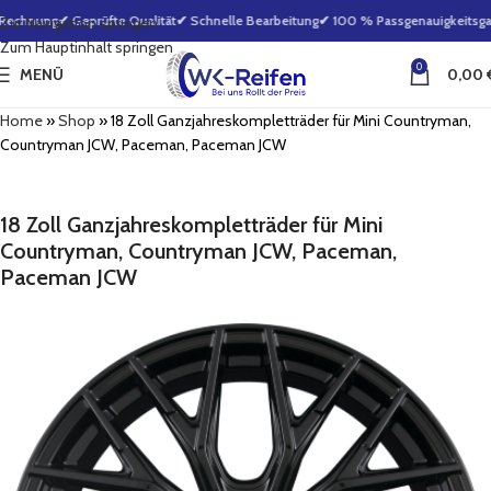
Rechnung
✔ Geprüfte Qualität
✔ Schnelle Bearbeitung
✔ 100 % Passgenauigkeitsgara
Zur Navigation springen
Zum Hauptinhalt springen
0
MENÜ
0,00
Home
»
Shop
»
18 Zoll Ganzjahreskompletträder für Mini Countryman,
Countryman JCW, Paceman, Paceman JCW
18 Zoll Ganzjahreskompletträder für Mini
Countryman, Countryman JCW, Paceman,
Paceman JCW