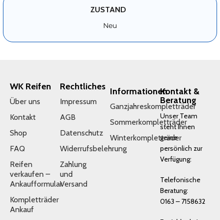
ZUSTAND
Neu
WK Reifen
Rechtliches
Informationen
Kontakt &
Beratung
Über uns
Impressum
Ganzjahreskompletträder
Unser Team
Kontakt
AGB
Sommerkompletträder
steht Ihnen
Shop
Datenschutz
Winterkompletträder
gerne
FAQ
Widerrufsbelehrung
persönlich zur
Verfügung:
Reifen
Zahlung
verkaufen –
und
Telefonische
Ankaufformular
Versand
Beratung:
Kompletträder
0163 – 7158632
Ankauf