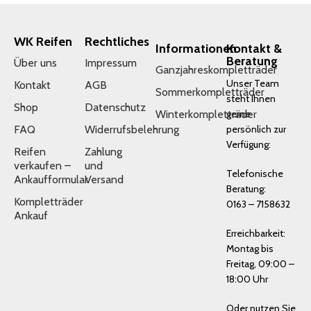
WK Reifen
Rechtliches
Informationen
Kontakt &
Beratung
Über uns
Impressum
Ganzjahreskompletträder
Unser Team
Kontakt
AGB
Sommerkompletträder
steht Ihnen
Shop
Datenschutz
Winterkompletträder
gerne
FAQ
Widerrufsbelehrung
persönlich zur
Verfügung:
Reifen
Zahlung
verkaufen –
und
Telefonische
Ankaufformular
Versand
Beratung:
Kompletträder
0163 – 7158632
Ankauf
Erreichbarkeit:
Montag bis
Freitag, 09:00 –
18:00 Uhr
Oder nutzen Sie