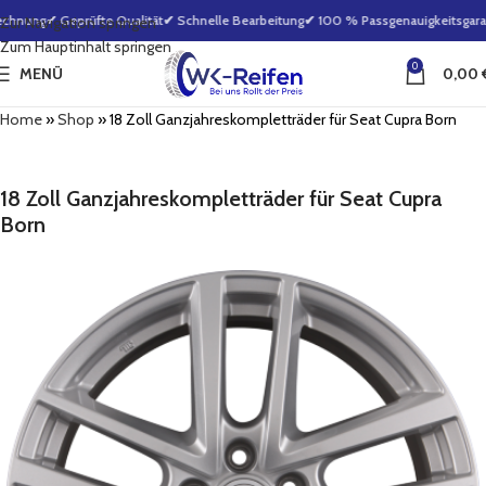
chnung
✔ Geprüfte Qualität
✔ Schnelle Bearbeitung
✔ 100 % Passgenauigkeitsgarant
Zur Navigation springen
Zum Hauptinhalt springen
0
MENÜ
0,00
Home
»
Shop
»
18 Zoll Ganzjahreskompletträder für Seat Cupra Born
18 Zoll Ganzjahreskompletträder für Seat Cupra
Born