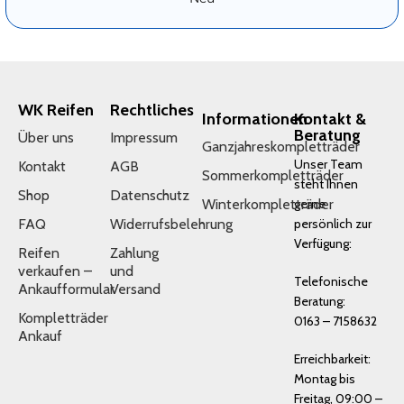
WK Reifen
Rechtliches
Informationen
Kontakt &
Beratung
Über uns
Impressum
Ganzjahreskompletträder
Unser Team
Kontakt
AGB
Sommerkompletträder
steht Ihnen
Shop
Datenschutz
Winterkompletträder
gerne
FAQ
Widerrufsbelehrung
persönlich zur
Verfügung:
Reifen
Zahlung
verkaufen –
und
Telefonische
Ankaufformular
Versand
Beratung:
Kompletträder
0163 – 7158632
Ankauf
Erreichbarkeit:
Montag bis
Freitag, 09:00 –