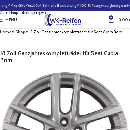
ung
✔ Geprüfte Qualität
✔ Schnelle Bearbeitung
✔ 100 % Passgenauigkeitsgarantie
Zur Navigation springen
Zum Hauptinhalt springen
0
MENÜ
0,00
Home
»
Shop
»
18 Zoll Ganzjahreskompletträder für Seat Cupra Born
18 Zoll Ganzjahreskompletträder für Seat Cupra
Born