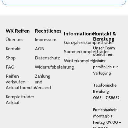
WK Reifen
Rechtliches
Informationen
Kontakt &
Beratung
Über uns
Impressum
Ganzjahreskompletträder
Unser Team
Kontakt
AGB
Sommerkompletträder
steht Ihnen
Shop
Datenschutz
Winterkompletträder
gerne
FAQ
Widerrufsbelehrung
persönlich zur
Verfügung:
Reifen
Zahlung
verkaufen –
und
Telefonische
Ankaufformular
Versand
Beratung:
Kompletträder
0163 – 7158632
Ankauf
Erreichbarkeit:
Montag bis
Freitag, 09:00 –