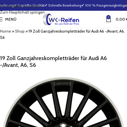
echnung
✔ Geprüfte Qualität
✔ Schnelle Bearbeitung
✔ 100 % Passgenauigkeitsgara
Zur Navigation springen
Zum Hauptinhalt springen
0
MENÜ
0,00
Home
»
Shop
»
19 Zoll Ganzjahreskompletträder für Audi A6 -/Avant, A6,
S6
19 Zoll Ganzjahreskompletträder für Audi A6
-/Avant, A6, S6