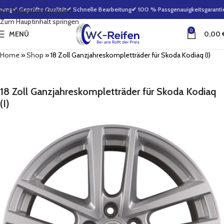
ung
✔ Geprüfte Qualität
✔ Schnelle Bearbeitung
✔ 100 % Passgenauigkeitsgarantie
Zur Navigation springen
Zum Hauptinhalt springen
0
MENÜ
0,00
Home
»
Shop
»
18 Zoll Ganzjahreskompletträder für Skoda Kodiaq (I)
18 Zoll Ganzjahreskompletträder für Skoda Kodiaq
(I)