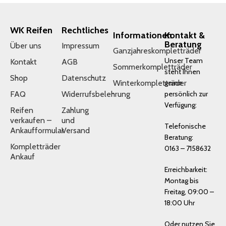
WK Reifen
Rechtliches
Informationen
Kontakt &
Beratung
Über uns
Impressum
Ganzjahreskompletträder
Unser Team
Kontakt
AGB
Sommerkompletträder
steht Ihnen
Shop
Datenschutz
Winterkompletträder
gerne
FAQ
Widerrufsbelehrung
persönlich zur
Verfügung:
Reifen
Zahlung
verkaufen –
und
Telefonische
Ankaufformular
Versand
Beratung:
Kompletträder
0163 – 7158632
Ankauf
Erreichbarkeit:
Montag bis
Freitag, 09:00 –
18:00 Uhr
Oder nutzen Sie