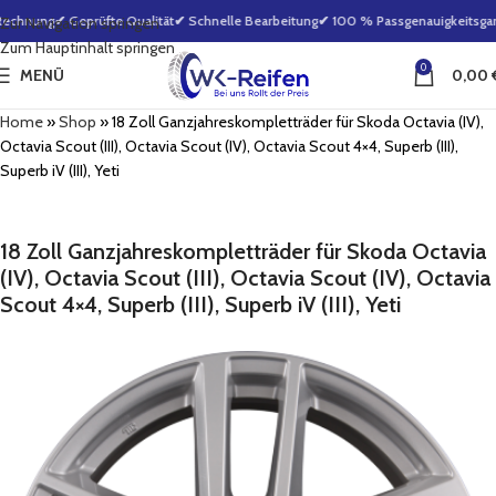
echnung
✔ Geprüfte Qualität
✔ Schnelle Bearbeitung
✔ 100 % Passgenauigkeitsgara
Zur Navigation springen
Zum Hauptinhalt springen
0
MENÜ
0,00
Home
»
Shop
»
18 Zoll Ganzjahreskompletträder für Skoda Octavia (IV),
Octavia Scout (III), Octavia Scout (IV), Octavia Scout 4×4, Superb (III),
Superb iV (III), Yeti
18 Zoll Ganzjahreskompletträder für Skoda Octavia
(IV), Octavia Scout (III), Octavia Scout (IV), Octavia
Scout 4×4, Superb (III), Superb iV (III), Yeti