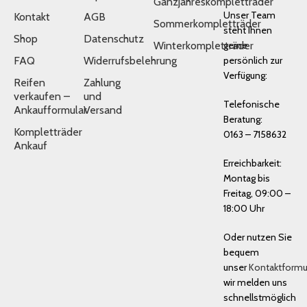
Ganzjahreskompletträder
Unser Team
Kontakt
AGB
Sommerkompletträder
steht Ihnen
Shop
Datenschutz
Winterkompletträder
gerne
FAQ
Widerrufsbelehrung
persönlich zur
Verfügung:
Reifen
Zahlung
verkaufen –
und
Telefonische
Ankaufformular
Versand
Beratung:
Kompletträder
0163 – 7158632
Ankauf
Erreichbarkeit:
Montag bis
Freitag, 09:00 –
18:00 Uhr
Oder nutzen Sie
bequem
unser
Kontaktformu
wir melden uns
schnellstmöglich