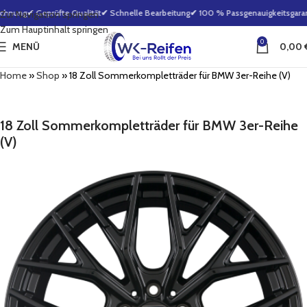
chnung
✔ Geprüfte Qualität
✔ Schnelle Bearbeitung
✔ 100 % Passgenauigkeitsgarant
Zur Navigation springen
Zum Hauptinhalt springen
0
MENÜ
0,00
Home
»
Shop
»
18 Zoll Sommerkompletträder für BMW 3er-Reihe (V)
18 Zoll Sommerkompletträder für BMW 3er-Reihe
(V)