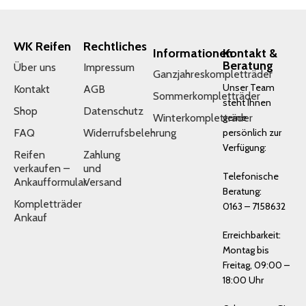
WK Reifen
Rechtliches
Informationen
Kontakt &
Beratung
Über uns
Impressum
Ganzjahreskompletträder
Unser Team
Kontakt
AGB
Sommerkompletträder
steht Ihnen
Shop
Datenschutz
Winterkompletträder
gerne
FAQ
Widerrufsbelehrung
persönlich zur
Verfügung:
Reifen
Zahlung
verkaufen –
und
Telefonische
Ankaufformular
Versand
Beratung:
Kompletträder
0163 – 7158632
Ankauf
Erreichbarkeit:
Montag bis
Freitag, 09:00 –
18:00 Uhr