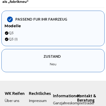
als „fabrikneu“
PASSEND FUR IHR FAHRZEUG
Modelle
Q3
Q3 (I)
ZUSTAND
Neu
WK Reifen
Rechtliches
Informationen
Kontakt &
Beratung
Über uns
Impressum
Ganzjahreskompletträder