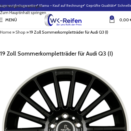
enauigkeitsgarantie
✔ Klarna – Kauf auf Rechnung
✔ Geprüfte Qualität
✔ Schnelle 
Zur Navigation springen
Zum Hauptinhalt springen
0
MENÜ
0,00
Home
»
Shop
»
19 Zoll Sommerkompletträder für Audi Q3 (I)
19 Zoll Sommerkompletträder für Audi Q3 (I)