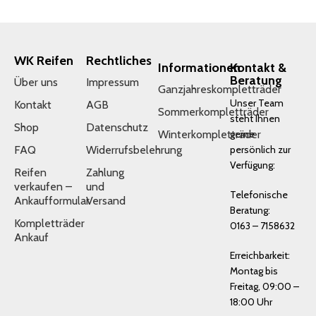
WK Reifen
Rechtliches
Informationen
Kontakt &
Beratung
Über uns
Impressum
Ganzjahreskompletträder
Unser Team
Kontakt
AGB
Sommerkompletträder
steht Ihnen
Shop
Datenschutz
Winterkompletträder
gerne
FAQ
Widerrufsbelehrung
persönlich zur
Verfügung:
Reifen
Zahlung
verkaufen –
und
Telefonische
Ankaufformular
Versand
Beratung:
Kompletträder
0163 – 7158632
Ankauf
Erreichbarkeit:
Montag bis
Freitag, 09:00 –
18:00 Uhr