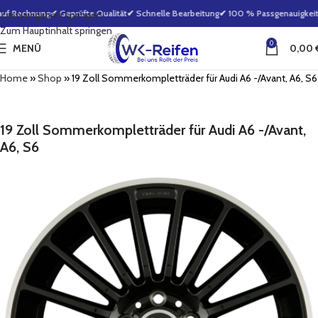
uf Rechnung
✔ Geprüfte Qualität
✔ Schnelle Bearbeitung
✔ 100 % Passgenauigkeitsg
Zur Navigation springen
Zum Hauptinhalt springen
0
MENÜ
0,00
Home
»
Shop
»
19 Zoll Sommerkompletträder für Audi A6 -/Avant, A6, S6
19 Zoll Sommerkompletträder für Audi A6 -/Avant,
A6, S6