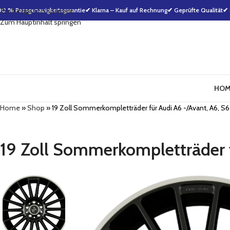
00 % Passgenauigkeitsgarantie
Zur Navigation springen
✔ Klarna – Kauf auf Rechnung
✔ Geprüfte Qualität
✔ 
Zum Hauptinhalt springen
HOM
Home
»
Shop
»
19 Zoll Sommerkompletträder für Audi A6 -/Avant, A6, S6
19 Zoll Sommerkompletträder f