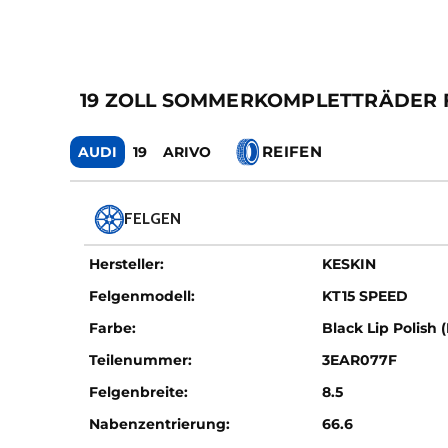
19 ZOLL SOMMERKOMPLETTRÄDER FÜ
REIFEN
AUDI
19
ARIVO
FELGEN
Hersteller:
KESKIN
Felgenmodell:
KT15 SPEED
Farbe:
Black Lip Polish 
Teilenummer:
3EAR077F
Felgenbreite:
8.5
Nabenzentrierung:
66.6