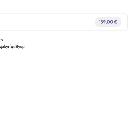
139,00 €
en
xkyrfqd8yup