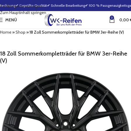
Rechnung
✔ Geprüfte Qualität
✔ Schnelle Bearbeitung
✔ 100 % Passgenauigkeitsgara
Zur Navigation springen
Zum Hauptinhalt springen
0
MENÜ
0,00
Home
»
Shop
»
18 Zoll Sommerkompletträder für BMW 3er-Reihe (V)
18 Zoll Sommerkompletträder für BMW 3er-Reihe
(V)