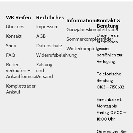
WK Reifen
Rechtliches
Informationen
Kontakt &
Beratung
Über uns
Impressum
Ganzjahreskompletträder
Unser Team
Kontakt
AGB
Sommerkompletträder
steht Ihnen
Shop
Datenschutz
Winterkompletträder
gerne
FAQ
Widerrufsbelehrung
persönlich zur
Verfügung:
Reifen
Zahlung
verkaufen –
und
Telefonische
Ankaufformular
Versand
Beratung:
Kompletträder
0163 – 7158632
Ankauf
Erreichbarkeit:
Montag bis
Freitag, 09:00 –
18:00 Uhr
Oder nutzen Sie