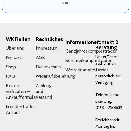
Neu
WK Reifen
Rechtliches
Informationen
Kontakt &
Beratung
Über uns
Impressum
Ganzjahreskompletträder
Unser Team
Kontakt
AGB
Sommerkompletträder
steht Ihnen
Shop
Datenschutz
Winterkompletträder
gerne
FAQ
Widerrufsbelehrung
persönlich zur
Verfügung:
Reifen
Zahlung
verkaufen –
und
Telefonische
Ankaufformular
Versand
Beratung:
Kompletträder
0163 – 7158632
Ankauf
Erreichbarkeit:
Montag bis