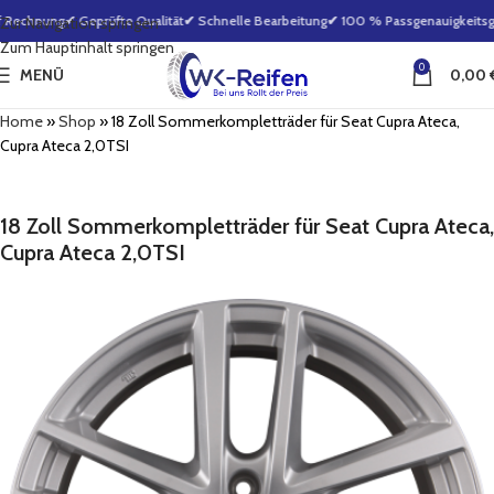
 Rechnung
✔ Geprüfte Qualität
✔ Schnelle Bearbeitung
✔ 100 % Passgenauigkeitsgar
Zur Navigation springen
Zum Hauptinhalt springen
0
MENÜ
0,00
Home
»
Shop
»
18 Zoll Sommerkompletträder für Seat Cupra Ateca,
Cupra Ateca 2,0TSI
18 Zoll Sommerkompletträder für Seat Cupra Ateca,
Cupra Ateca 2,0TSI