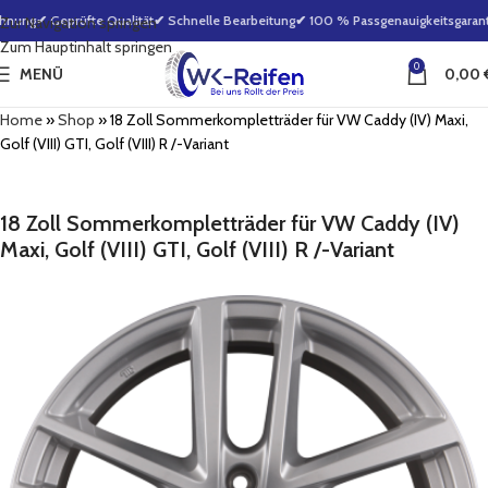
hnung
✔ Geprüfte Qualität
✔ Schnelle Bearbeitung
✔ 100 % Passgenauigkeitsgaranti
Zur Navigation springen
Zum Hauptinhalt springen
0
MENÜ
0,00
Home
»
Shop
»
18 Zoll Sommerkompletträder für VW Caddy (IV) Maxi,
Golf (VIII) GTI, Golf (VIII) R /-Variant
18 Zoll Sommerkompletträder für VW Caddy (IV)
Maxi, Golf (VIII) GTI, Golf (VIII) R /-Variant