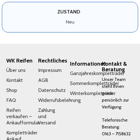
ZUSTAND
Neu
WK Reifen
Rechtliches
Informationen
Kontakt &
Beratung
Über uns
Impressum
Ganzjahreskompletträder
Unser Team
Kontakt
AGB
Sommerkompletträder
steht Ihnen
Shop
Datenschutz
Winterkompletträder
gerne
FAQ
Widerrufsbelehrung
persönlich zur
Verfügung:
Reifen
Zahlung
verkaufen –
und
Telefonische
Ankaufformular
Versand
Beratung:
Kompletträder
0163 – 7158632
Ankauf