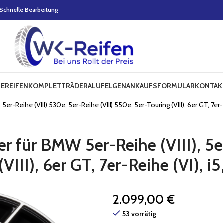
Schnelle Bearbeitung
E
REIFEN
KOMPLETTRÄDER
ALUFELGEN
ANKAUFSFORMULAR
KONTAK
er-Reihe (VIII) 530e, 5er-Reihe (VIII) 550e, 5er-Touring (VIII), 6er GT, 7er-R
r für BMW 5er-Reihe (VIII), 5er
VIII), 6er GT, 7er-Reihe (VI), i
2.099,00
€
53 vorrätig