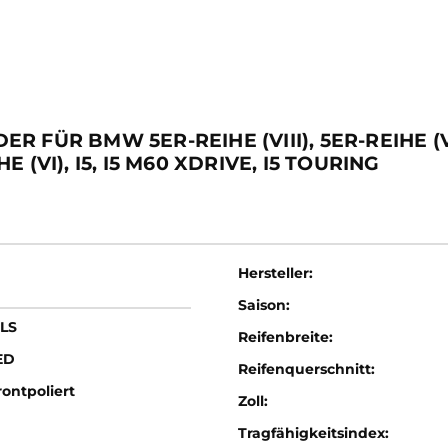
ÜR BMW 5ER-REIHE (VIII), 5ER-REIHE (VIII)
HE (VI), I5, I5 M60 XDRIVE, I5 TOURING
Hersteller:
Saison:
LS
Reifenbreite:
ED
Reifenquerschnitt:
ontpoliert
Zoll:
Tragfähigkeitsindex: