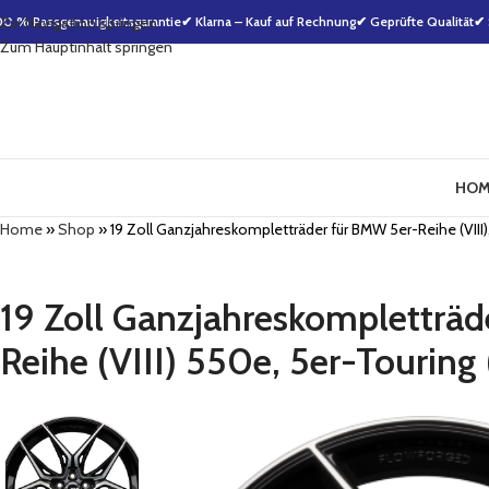
00 % Passgenauigkeitsgarantie
Zur Navigation springen
✔ Klarna – Kauf auf Rechnung
✔ Geprüfte Qualität
✔ 
Zum Hauptinhalt springen
HOM
Home
»
Shop
»
19 Zoll Ganzjahreskompletträder für BMW 5er-Reihe (VIII), 5
19 Zoll Ganzjahreskompletträde
Reihe (VIII) 550e, 5er-Touring (