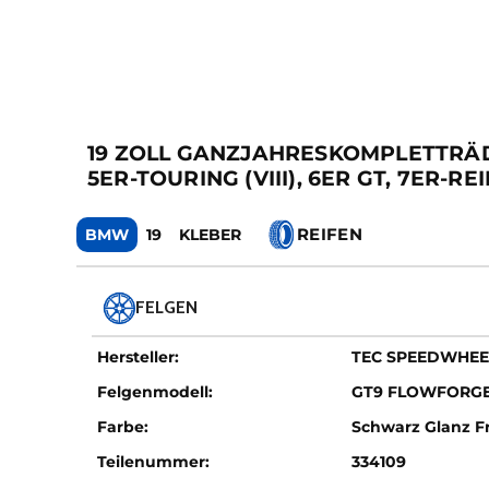
19 ZOLL GANZJAHRESKOMPLETTRÄDER F
5ER-TOURING (VIII), 6ER GT, 7ER-REI
REIFEN
BMW
19
KLEBER
FELGEN
Hersteller:
TEC SPEEDWHEE
Felgenmodell:
GT9 FLOWFORG
Farbe:
Schwarz Glanz Fr
Teilenummer:
334109