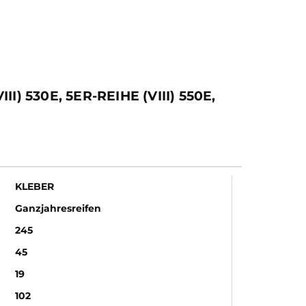
 530E, 5ER-REIHE (VIII) 550E,
KLEBER
Ganzjahresreifen
245
45
19
102