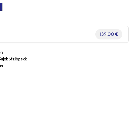
139,00 €
en
xb6fz1bpsxk
er