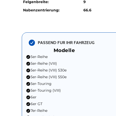
Felgenbreite:
9
Nabenzentrierung:
66.6
PASSEND FUR IHR FAHRZEUG
Modelle
5er-Reihe
5er-Reihe (VIII)
5er-Reihe (VIII) 530e
5er-Reihe (VIII) 550e
5er-Touring
5er-Touring (VIII)
6er
6er GT
7er-Reihe