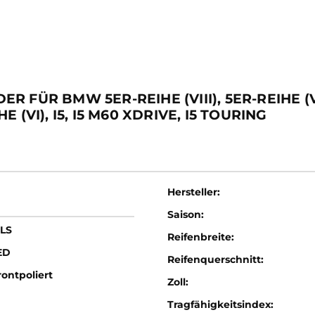
ÜR BMW 5ER-REIHE (VIII), 5ER-REIHE (VIII)
HE (VI), I5, I5 M60 XDRIVE, I5 TOURING
Hersteller:
Saison:
LS
Reifenbreite:
ED
Reifenquerschnitt:
ontpoliert
Zoll:
Tragfähigkeitsindex: