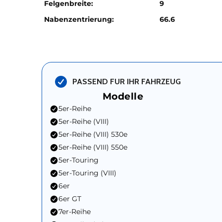
Felgenbreite:
9
Nabenzentrierung:
66.6
PASSEND FUR IHR FAHRZEUG
Modelle
5er-Reihe
5er-Reihe (VIII)
5er-Reihe (VIII) 530e
5er-Reihe (VIII) 550e
5er-Touring
5er-Touring (VIII)
6er
6er GT
7er-Reihe