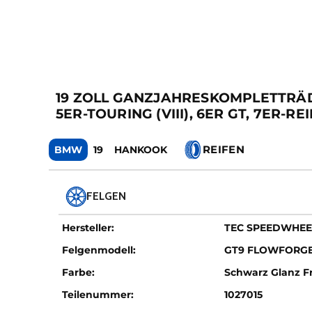
19 ZOLL GANZJAHRESKOMPLETTRÄDER F
5ER-TOURING (VIII), 6ER GT, 7ER-REI
REIFEN
BMW
19
HANKOOK
FELGEN
Hersteller:
TEC SPEEDWHEE
Felgenmodell:
GT9 FLOWFORG
Farbe:
Schwarz Glanz Fr
Teilenummer:
1027015