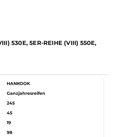
 530E, 5ER-REIHE (VIII) 550E,
HANKOOK
Ganzjahresreifen
245
45
19
98