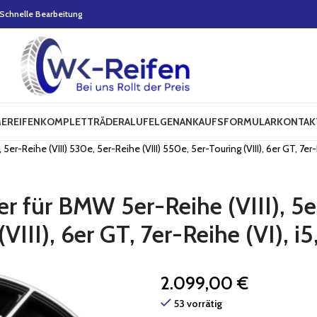
Schnelle Bearbeitung
E
REIFEN
KOMPLETTRÄDER
ALUFELGEN
ANKAUFSFORMULAR
KONTAK
er-Reihe (VIII) 530e, 5er-Reihe (VIII) 550e, 5er-Touring (VIII), 6er GT, 7er-R
r für BMW 5er-Reihe (VIII), 5er
VIII), 6er GT, 7er-Reihe (VI), i
2.099,00
€
53 vorrätig