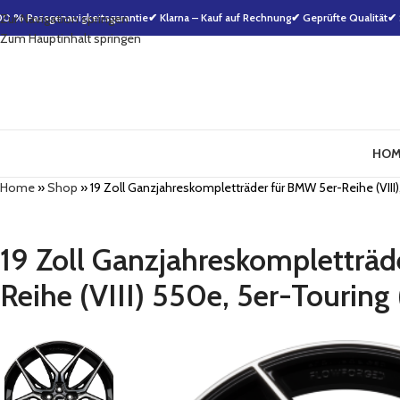
00 % Passgenauigkeitsgarantie
Zur Navigation springen
✔ Klarna – Kauf auf Rechnung
✔ Geprüfte Qualität
✔ 
Zum Hauptinhalt springen
HOM
Home
»
Shop
»
19 Zoll Ganzjahreskompletträder für BMW 5er-Reihe (VIII), 5
19 Zoll Ganzjahreskompletträde
Reihe (VIII) 550e, 5er-Touring (