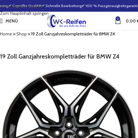
nung
✔ Geprüfte Qualität
✔ Schnelle Bearbeitung
✔ 100 % Passgenauigkeitsgarantie
Zur Navigation springen
Zum Hauptinhalt springen
0
MENÜ
0,00
Home
»
Shop
»
19 Zoll Ganzjahreskompletträder für BMW Z4
19 Zoll Ganzjahreskompletträder für BMW Z4