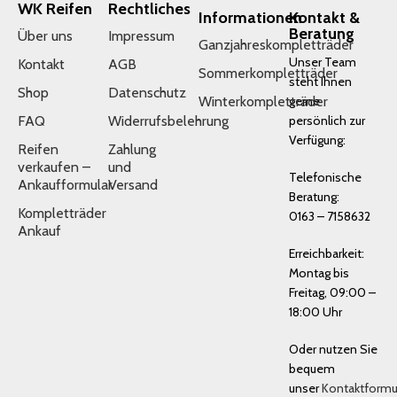
WK Reifen
Rechtliches
Informationen
Kontakt &
Beratung
Über uns
Impressum
Ganzjahreskompletträder
Unser Team
Kontakt
AGB
Sommerkompletträder
steht Ihnen
Shop
Datenschutz
Winterkompletträder
gerne
FAQ
Widerrufsbelehrung
persönlich zur
Verfügung:
Reifen
Zahlung
verkaufen –
und
Telefonische
Ankaufformular
Versand
Beratung:
Kompletträder
0163 – 7158632
Ankauf
Erreichbarkeit:
Montag bis
Freitag, 09:00 –
18:00 Uhr
Oder nutzen Sie
bequem
unser
Kontaktformu