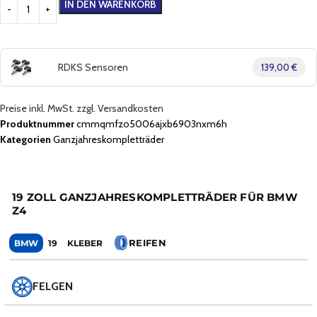
IN DEN WARENKORB
RDKS Sensoren
139,00 €
Preise inkl. MwSt. zzgl. Versandkosten
Produktnummer
cmmqmfzo5006ajxb6903nxm6h
Kategorien
Ganzjahreskompletträder
19 ZOLL GANZJAHRESKOMPLETTRÄDER FÜR BMW
Z4
REIFEN
BMW
19
KLEBER
FELGEN