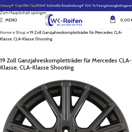
hnung
✔ Geprüfte Qualität
✔ Schnelle Bearbeitung
✔ 100 % Passgenauigkeitsgarant
Zur Navigation springen
Zum Hauptinhalt springen
0
MENÜ
0,00
Home
»
Shop
»
19 Zoll Ganzjahreskompletträder für Mercedes CLA-
Klasse, CLA-Klasse Shooting
19 Zoll Ganzjahreskompletträder für Mercedes CLA-
Klasse, CLA-Klasse Shooting