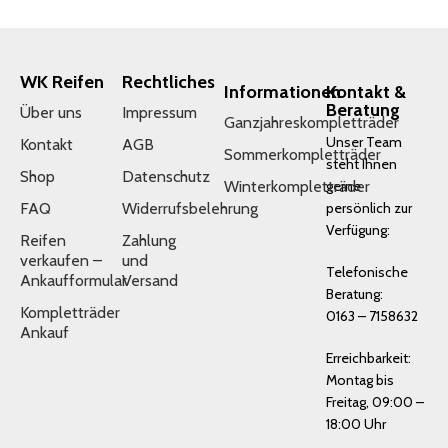
WK Reifen
Rechtliches
Informationen
Kontakt &
Beratung
Über uns
Impressum
Ganzjahreskompletträder
Unser Team
Kontakt
AGB
Sommerkompletträder
steht Ihnen
Shop
Datenschutz
Winterkompletträder
gerne
FAQ
Widerrufsbelehrung
persönlich zur
Verfügung:
Reifen
Zahlung
verkaufen –
und
Telefonische
Ankaufformular
Versand
Beratung:
Kompletträder
0163 – 7158632
Ankauf
Erreichbarkeit:
Montag bis
Freitag, 09:00 –
18:00 Uhr