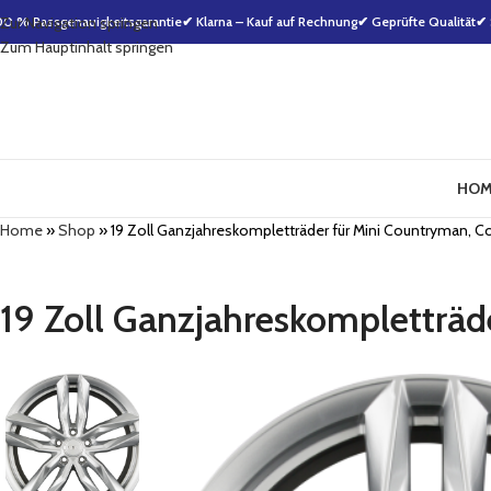
00 % Passgenauigkeitsgarantie
Zur Navigation springen
✔ Klarna – Kauf auf Rechnung
✔ Geprüfte Qualität
✔ 
Zum Hauptinhalt springen
HOM
Home
»
Shop
»
19 Zoll Ganzjahreskompletträder für Mini Countryman,
19 Zoll Ganzjahreskompletträ