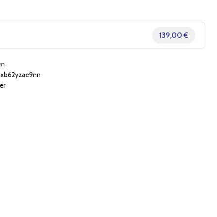
139,00 €
en
xb62yzae9nn
er