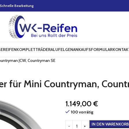
Schnelle Bearbeitung
E
REIFEN
KOMPLETTRÄDER
ALUFELGEN
ANKAUFSFORMULAR
KONTAK
 Countryman JCW, Countryman SE
der für Mini Countryman, Cou
1.149,00
€
100 vorrätig
IN DEN WARENKORB