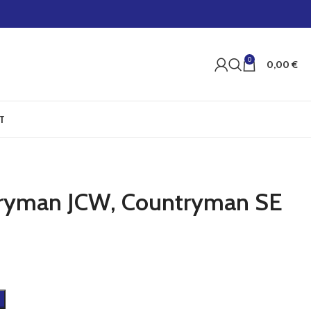
0
0,00
€
T
ntryman JCW, Countryman SE