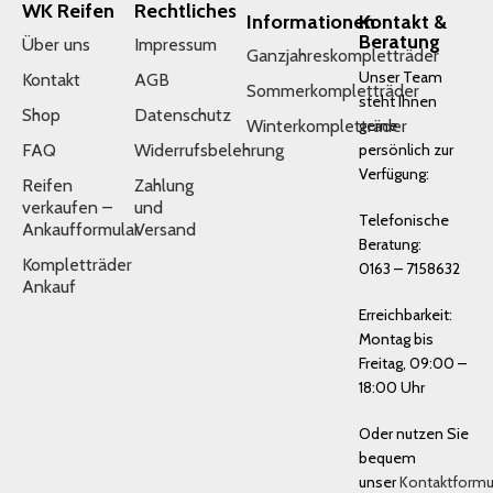
WK Reifen
Rechtliches
Informationen
Kontakt &
Beratung
Über uns
Impressum
Ganzjahreskompletträder
Unser Team
Kontakt
AGB
Sommerkompletträder
steht Ihnen
Shop
Datenschutz
Winterkompletträder
gerne
FAQ
Widerrufsbelehrung
persönlich zur
Verfügung:
Reifen
Zahlung
verkaufen –
und
Telefonische
Ankaufformular
Versand
Beratung:
Kompletträder
0163 – 7158632
Ankauf
Erreichbarkeit:
Montag bis
Freitag, 09:00 –
18:00 Uhr
Oder nutzen Sie
bequem
unser
Kontaktformu