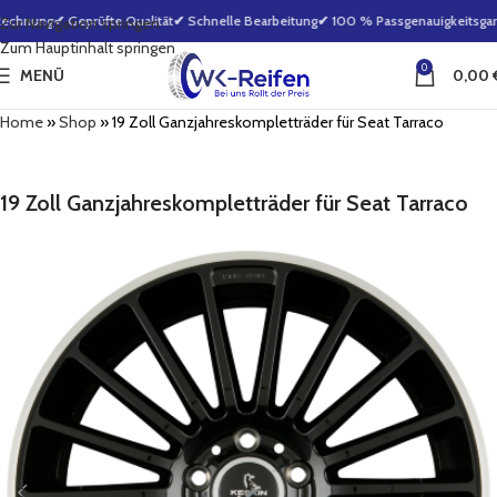
echnung
✔ Geprüfte Qualität
✔ Schnelle Bearbeitung
✔ 100 % Passgenauigkeitsgara
Zur Navigation springen
Zum Hauptinhalt springen
0
MENÜ
0,00
Home
»
Shop
»
19 Zoll Ganzjahreskompletträder für Seat Tarraco
19 Zoll Ganzjahreskompletträder für Seat Tarraco