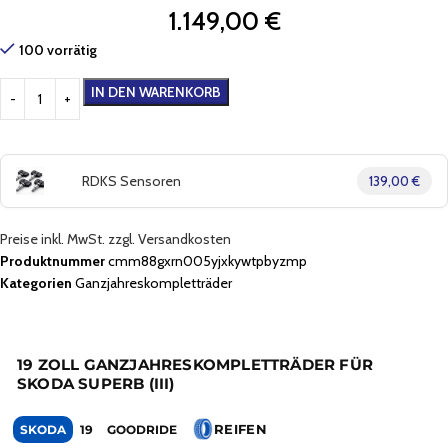
1.149,00
€
100 vorrätig
IN DEN WARENKORB
RDKS Sensoren
139,00 €
Preise inkl. MwSt. zzgl. Versandkosten
Produktnummer
cmm88gxrn005yjxkywtpbyzmp
Kategorien
Ganzjahreskompletträder
19 ZOLL GANZJAHRESKOMPLETTRÄDER FÜR
SKODA SUPERB (III)
REIFEN
SKODA
19
GOODRIDE