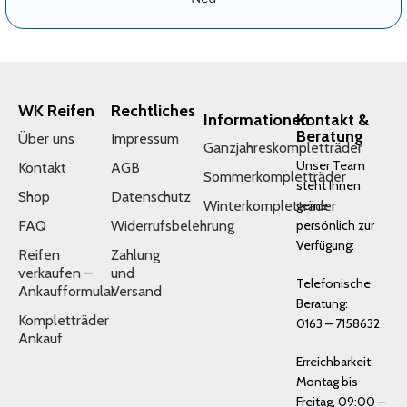
WK Reifen
Rechtliches
Informationen
Kontakt &
Beratung
Über uns
Impressum
Ganzjahreskompletträder
Unser Team
Kontakt
AGB
Sommerkompletträder
steht Ihnen
Shop
Datenschutz
Winterkompletträder
gerne
FAQ
Widerrufsbelehrung
persönlich zur
Verfügung:
Reifen
Zahlung
verkaufen –
und
Telefonische
Ankaufformular
Versand
Beratung:
Kompletträder
0163 – 7158632
Ankauf
Erreichbarkeit:
Montag bis
Freitag, 09:00 –