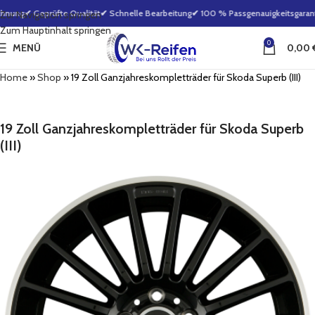
hnung
✔ Geprüfte Qualität
✔ Schnelle Bearbeitung
✔ 100 % Passgenauigkeitsgaranti
Zur Navigation springen
Zum Hauptinhalt springen
0
MENÜ
0,00
Home
»
Shop
»
19 Zoll Ganzjahreskompletträder für Skoda Superb (III)
19 Zoll Ganzjahreskompletträder für Skoda Superb
(III)