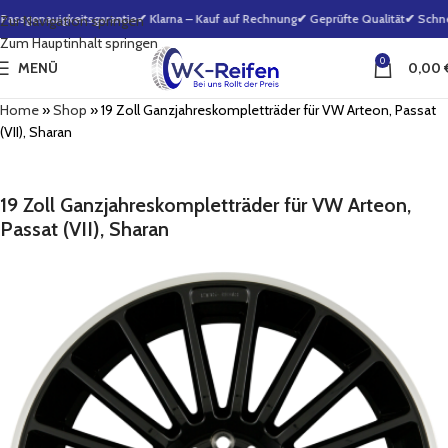
ssgenauigkeitsgarantie
✔ Klarna – Kauf auf Rechnung
✔ Geprüfte Qualität
✔ Schnel
Zur Navigation springen
Zum Hauptinhalt springen
0
MENÜ
0,00
Home
»
Shop
»
19 Zoll Ganzjahreskompletträder für VW Arteon, Passat
(VII), Sharan
19 Zoll Ganzjahreskompletträder für VW Arteon,
Passat (VII), Sharan