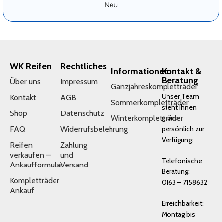
Neu
WK Reifen
Rechtliches
Informationen
Kontakt &
Beratung
Über uns
Impressum
Ganzjahreskompletträder
Unser Team
Kontakt
AGB
Sommerkompletträder
steht Ihnen
Shop
Datenschutz
Winterkompletträder
gerne
FAQ
Widerrufsbelehrung
persönlich zur
Verfügung:
Reifen
Zahlung
verkaufen –
und
Telefonische
Ankaufformular
Versand
Beratung:
Kompletträder
0163 – 7158632
Ankauf
Erreichbarkeit:
Montag bis