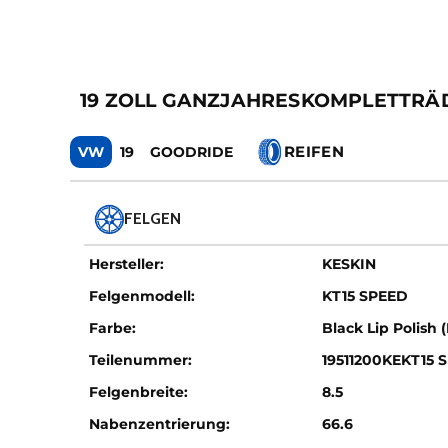
19 ZOLL GANZJAHRESKOMPLETTRÄDE
REIFEN
VW
19
GOODRIDE
FELGEN
Hersteller:
KESKIN
Felgenmodell:
KT15 SPEED
Farbe:
Black Lip Polish 
Teilenummer:
19511200KEKT15 
Felgenbreite:
8.5
Nabenzentrierung:
66.6