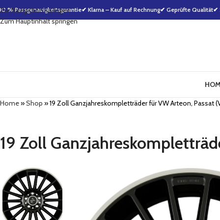
00 % Passgenauigkeitsgarantie
Zur Navigation springen
✔ Klarna – Kauf auf Rechnung
✔ Geprüfte Qualität
✔ 
Zum Hauptinhalt springen
HOM
Home
»
Shop
»
19 Zoll Ganzjahreskompletträder für VW Arteon, Passat (V
19 Zoll Ganzjahreskompletträde