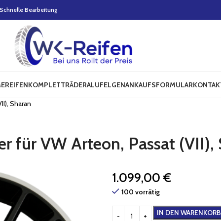
Schnelle Bearbeitung
E
REIFEN
KOMPLETTRÄDER
ALUFELGEN
ANKAUFSFORMULAR
KONTAK
II), Sharan
r für VW Arteon, Passat (VII),
1.099,00
€
100 vorrätig
IN DEN WARENKORB