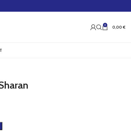
0
0,00
€
T
 Sharan