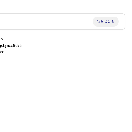
139,00 €
en
kyacc8dvli
er