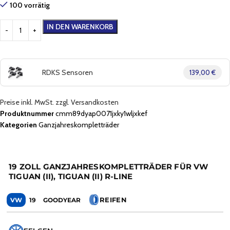
100 vorrätig
IN DEN WARENKORB
RDKS Sensoren
139,00 €
Preise inkl. MwSt. zzgl. Versandkosten
Produktnummer
cmm89dyap0071jxky1wljxkef
Kategorien
Ganzjahreskompletträder
19 ZOLL GANZJAHRESKOMPLETTRÄDER FÜR VW
TIGUAN (II), TIGUAN (II) R-LINE
REIFEN
VW
19
GOODYEAR