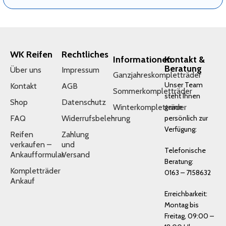
WK Reifen
Rechtliches
Informationen
Kontakt &
Beratung
Über uns
Impressum
Ganzjahreskompletträder
Unser Team
Kontakt
AGB
Sommerkompletträder
steht Ihnen
Shop
Datenschutz
Winterkompletträder
gerne
FAQ
Widerrufsbelehrung
persönlich zur
Verfügung:
Reifen
Zahlung
verkaufen –
und
Telefonische
Ankaufformular
Versand
Beratung:
Kompletträder
0163 – 7158632
Ankauf
Erreichbarkeit:
Montag bis
Freitag, 09:00 –