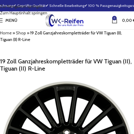
echnung
✔ Geprüfte Qualität
✔ Schnelle Bearbeitung
✔ 100 % Passgenauigkeitsgaran
Zur Navigation springen
Zum Hauptinhalt springen
0
MENÜ
0,00
Home
»
Shop
»
19 Zoll Ganzjahreskompletträder für VW Tiguan (II),
Tiguan (II) R-Line
19 Zoll Ganzjahreskompletträder für VW Tiguan (II),
Tiguan (II) R-Line