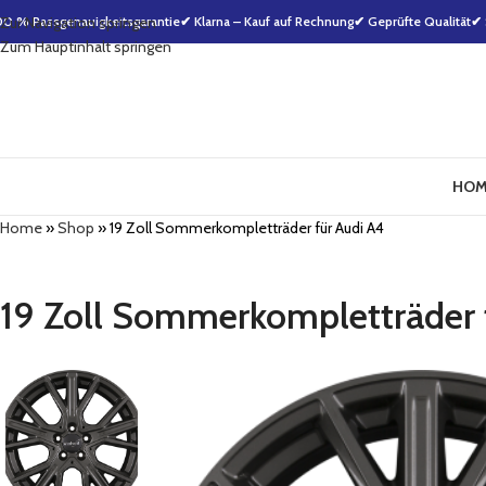
00 % Passgenauigkeitsgarantie
Zur Navigation springen
✔ Klarna – Kauf auf Rechnung
✔ Geprüfte Qualität
✔ 
Zum Hauptinhalt springen
HOM
Home
»
Shop
»
19 Zoll Sommerkompletträder für Audi A4
19 Zoll Sommerkompletträder 