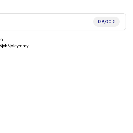
139,00 €
en
jxb6joleymmy