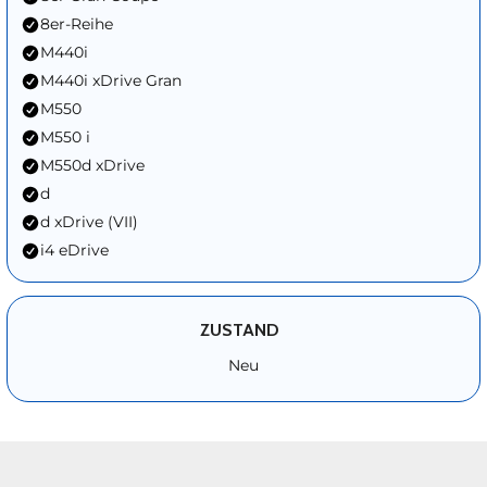
8er-Reihe
M440i
M440i xDrive Gran
M550
M550 i
M550d xDrive
d
d xDrive (VII)
i4 eDrive
ZUSTAND
Neu