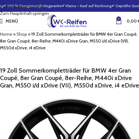
g
✔ 100 % Passgenauigkeitsgarantie
✔ Klarna – Kauf auf Rechnung
✔ Geprüfte Qualit
Zur Navigation springen
Zum Hauptinhalt springen
0
MENÜ
0,00
Home
»
Shop
»
19 Zoll Sommerkompletträder für BMW 4er Gran Coupé,
8er Gran Coupé, 8er-Reihe, M440i xDrive Gran, M550 i/d xDrive (VII),
M550d xDrive, i4 eDrive
19 Zoll Sommerkompletträder für BMW 4er Gran
Coupé, 8er Gran Coupé, 8er-Reihe, M440i xDrive
Gran, M550 i/d xDrive (VII), M550d xDrive, i4 eDrive