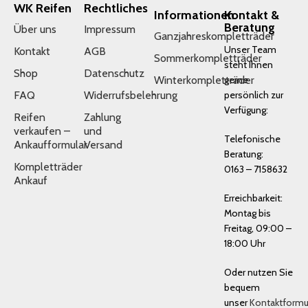
WK Reifen
Rechtliches
Informationen
Kontakt &
Beratung
Über uns
Impressum
Ganzjahreskompletträder
Unser Team
Kontakt
AGB
Sommerkompletträder
steht Ihnen
Shop
Datenschutz
Winterkompletträder
gerne
FAQ
Widerrufsbelehrung
persönlich zur
Verfügung:
Reifen
Zahlung
verkaufen –
und
Telefonische
Ankaufformular
Versand
Beratung:
Kompletträder
0163 – 7158632
Ankauf
Erreichbarkeit:
Montag bis
Freitag, 09:00 –
18:00 Uhr
Oder nutzen Sie
bequem
unser
Kontaktformu