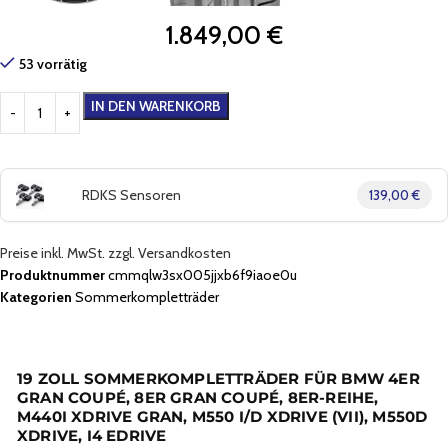
1.849,00
€
53 vorrätig
IN DEN WARENKORB
RDKS Sensoren
139,00 €
Preise inkl. MwSt. zzgl. Versandkosten
Produktnummer
cmmqlw3sx005jjxb6f9iaoe0u
Kategorien
Sommerkompletträder
19 ZOLL SOMMERKOMPLETTRÄDER FÜR BMW 4ER
GRAN COUPÉ, 8ER GRAN COUPÉ, 8ER-REIHE,
M440I XDRIVE GRAN, M550 I/D XDRIVE (VII), M550D
XDRIVE, I4 EDRIVE