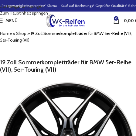
assgenauigkeitsgarantie
✔ Klarna – Kauf auf Rechnung
✔ Geprüfte Qualität
✔ Schne
Zur Navigation springen
Zum Hauptinhalt springen
0
MENÜ
0,00
Home
»
Shop
»
19 Zoll Sommerkompletträder für BMW 5er-Reihe (VII),
5er-Touring (VII)
19 Zoll Sommerkompletträder für BMW 5er-Reihe
(VII), 5er-Touring (VII)