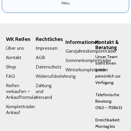
Neu
WK Reifen
Rechtliches
Informationen
Kontakt &
Beratung
Über uns
Impressum
Ganzjahreskompletträder
Unser Team
Kontakt
AGB
Sommerkompletträder
steht Ihnen
Shop
Datenschutz
Winterkompletträder
gerne
FAQ
Widerrufsbelehrung
persönlich zur
Verfügung:
Reifen
Zahlung
verkaufen –
und
Telefonische
Ankaufformular
Versand
Beratung:
Kompletträder
0163 – 7158632
Ankauf
Erreichbarkeit:
Montag bis