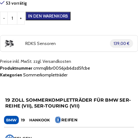
53 vorrätig
IN DEN WARENKORB
RDKS Sensoren
139,00 €
Preise inkl. MwSt. zzgl. Versandkosten
Produktnummer
cmmqllrbr0056jxb6dzd5fcbe
Kategorien
Sommerkompletträder
19 ZOLL SOMMERKOMPLETTRÄDER FÜR BMW 5ER-
REIHE (VII), 5ER-TOURING (VII)
REIFEN
BMW
19
HANKOOK