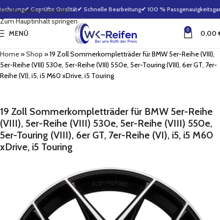
Rechnung
✔ Geprüfte Qualität
✔ Schnelle Bearbeitung
✔ 100 % Passgenauigkeitsgara
Zur Navigation springen
Zum Hauptinhalt springen
0
MENÜ
0,00
Home
»
Shop
»
19 Zoll Sommerkompletträder für BMW 5er-Reihe (VIII),
5er-Reihe (VIII) 530e, 5er-Reihe (VIII) 550e, 5er-Touring (VIII), 6er GT, 7er-
Reihe (VI), i5, i5 M60 xDrive, i5 Touring
19 Zoll Sommerkompletträder für BMW 5er-Reihe
(VIII), 5er-Reihe (VIII) 530e, 5er-Reihe (VIII) 550e,
5er-Touring (VIII), 6er GT, 7er-Reihe (VI), i5, i5 M60
xDrive, i5 Touring