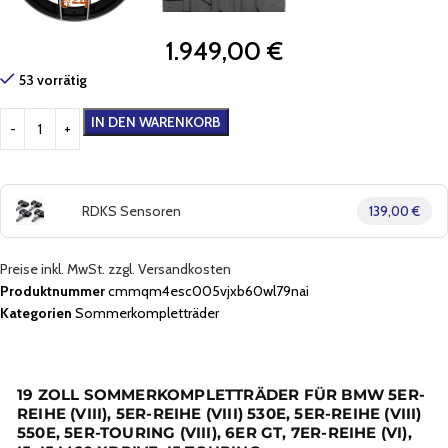
1.949,00
€
53 vorrätig
IN DEN WARENKORB
RDKS Sensoren
139,00 €
Preise inkl. MwSt. zzgl. Versandkosten
Produktnummer
cmmqm4esc005vjxb60wl79nai
Kategorien
Sommerkompletträder
19 ZOLL SOMMERKOMPLETTRÄDER FÜR BMW 5ER-
REIHE (VIII), 5ER-REIHE (VIII) 530E, 5ER-REIHE (VIII)
550E, 5ER-TOURING (VIII), 6ER GT, 7ER-REIHE (VI),