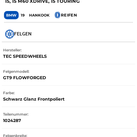
I5, I5 M60 XDRIVE, I5 TOURING
REIFEN
BMW
19
HANKOOK
FELGEN
Hersteller:
TEC SPEEDWHEELS
Felgenmodell:
GT9 FLOWFORGED
Farbe:
Schwarz Glanz Frontpoliert
Teilenummer:
1024287
Felgenbreite: