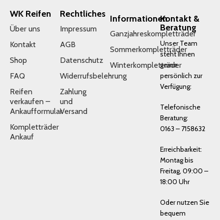
WK Reifen
Rechtliches
Informationen
Kontakt &
Beratung
Über uns
Impressum
Ganzjahreskompletträder
Unser Team
Kontakt
AGB
Sommerkompletträder
steht Ihnen
Shop
Datenschutz
Winterkompletträder
gerne
FAQ
Widerrufsbelehrung
persönlich zur
Verfügung:
Reifen
Zahlung
verkaufen –
und
Telefonische
Ankaufformular
Versand
Beratung:
Kompletträder
0163 – 7158632
Ankauf
Erreichbarkeit:
Montag bis
Freitag, 09:00 –
18:00 Uhr
Oder nutzen Sie
bequem