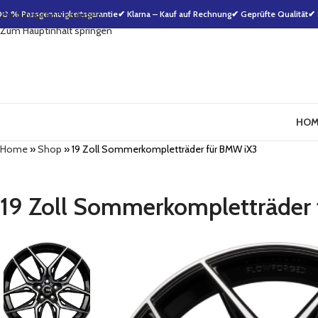
00 % Passgenauigkeitsgarantie
Zur Navigation springen
✔ Klarna – Kauf auf Rechnung
✔ Geprüfte Qualität
✔ 
Zum Hauptinhalt springen
HOM
Home
»
Shop
»
19 Zoll Sommerkompletträder für BMW iX3
19 Zoll Sommerkompletträder