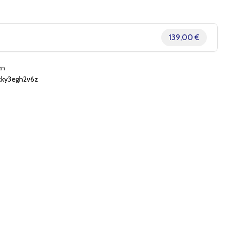
139,00 €
en
ky3egh2v6z