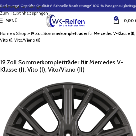
Rechnung
✔ Geprüfte Qualität
✔ Schnelle Bearbeitung
✔ 100 % Passgenauigkeitsgar
Zur Navigation springen
Zum Hauptinhalt springen
0
MENÜ
0,00
Home
»
Shop
»
19 Zoll Sommerkompletträder für Mercedes V-Klasse (I),
Vito (I), Vito/Viano (II)
19 Zoll Sommerkompletträder für Mercedes V-
Klasse (I), Vito (I), Vito/Viano (II)