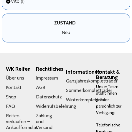
Vito (I)
ZUSTAND
Neu
WK Reifen
Rechtliches
Informationen
Kontakt &
Beratung
Über uns
Impressum
Ganzjahreskompletträder
Unser Team
Kontakt
AGB
Sommerkompletträder
steht Ihnen
Shop
Datenschutz
Winterkompletträder
gerne
FAQ
Widerrufsbelehrung
persönlich zur
Verfügung:
Reifen
Zahlung
verkaufen –
und
Telefonische
Ankaufformular
Versand
Beratung: