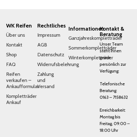
WK Reifen
Rechtliches
Informationen
Kontakt &
Beratung
Über uns
Impressum
Ganzjahreskompletträder
Unser Team
Kontakt
AGB
Sommerkompletträder
steht Ihnen
Shop
Datenschutz
Winterkompletträder
gerne
FAQ
Widerrufsbelehrung
persönlich zur
Verfügung:
Reifen
Zahlung
verkaufen –
und
Telefonische
Ankaufformular
Versand
Beratung:
Kompletträder
0163 – 7158632
Ankauf
Erreichbarkeit:
Montag bis
Freitag, 09:00 –
18:00 Uhr