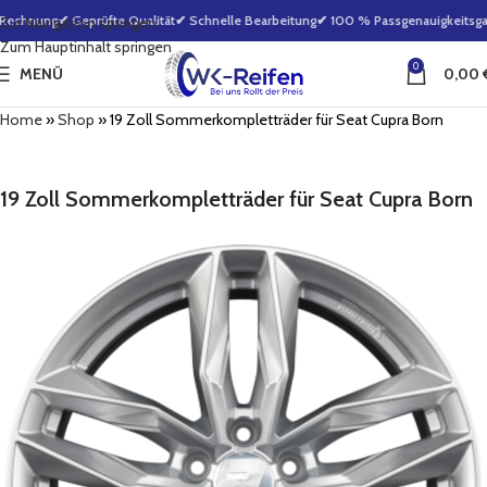
Rechnung
✔ Geprüfte Qualität
✔ Schnelle Bearbeitung
✔ 100 % Passgenauigkeitsgara
Zur Navigation springen
Zum Hauptinhalt springen
0
MENÜ
0,00
Home
»
Shop
»
19 Zoll Sommerkompletträder für Seat Cupra Born
19 Zoll Sommerkompletträder für Seat Cupra Born