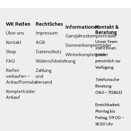
WK Reifen
Rechtliches
Informationen
Kontakt &
Beratung
Über uns
Impressum
Ganzjahreskompletträder
Unser Team
Kontakt
AGB
Sommerkompletträder
steht Ihnen
Shop
Datenschutz
Winterkompletträder
gerne
FAQ
Widerrufsbelehrung
persönlich zur
Verfügung:
Reifen
Zahlung
verkaufen –
und
Telefonische
Ankaufformular
Versand
Beratung:
Kompletträder
0163 – 7158632
Ankauf
Erreichbarkeit:
Montag bis
Freitag, 09:00 –
18:00 Uhr