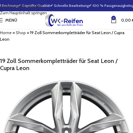
 Rechnung
✔ Geprüfte Qualität
✔ Schnelle Bearbeitung
✔ 100 % Passgenauigkeitsga
Zur Navigation springen
Zum Hauptinhalt springen
0
MENÜ
0,00
Home
»
Shop
»
19 Zoll Sommerkompletträder für Seat Leon / Cupra
Leon
19 Zoll Sommerkompletträder für Seat Leon /
Cupra Leon