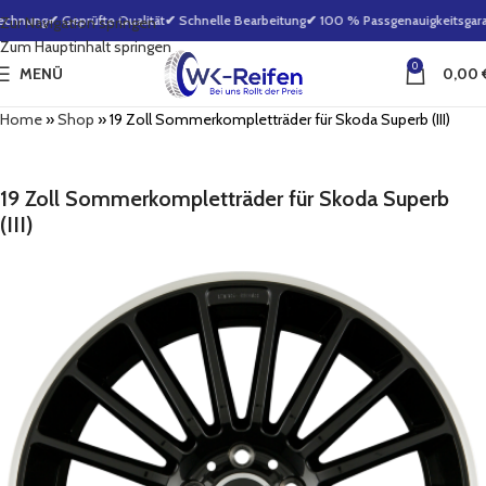
echnung
✔ Geprüfte Qualität
✔ Schnelle Bearbeitung
✔ 100 % Passgenauigkeitsgaran
Zur Navigation springen
Zum Hauptinhalt springen
0
MENÜ
0,00
Home
»
Shop
»
19 Zoll Sommerkompletträder für Skoda Superb (III)
19 Zoll Sommerkompletträder für Skoda Superb
(III)