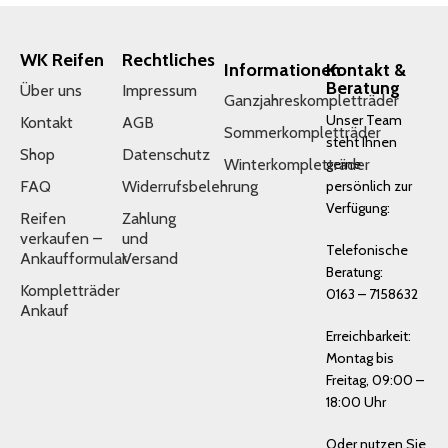
WK Reifen
Rechtliches
Informationen
Kontakt &
Beratung
Über uns
Impressum
Ganzjahreskompletträder
Unser Team
Kontakt
AGB
Sommerkompletträder
steht Ihnen
Shop
Datenschutz
Winterkompletträder
gerne
FAQ
Widerrufsbelehrung
persönlich zur
Verfügung:
Reifen
Zahlung
verkaufen –
und
Telefonische
Ankaufformular
Versand
Beratung:
Kompletträder
0163 – 7158632
Ankauf
Erreichbarkeit:
Montag bis
Freitag, 09:00 –
18:00 Uhr
Oder nutzen Sie