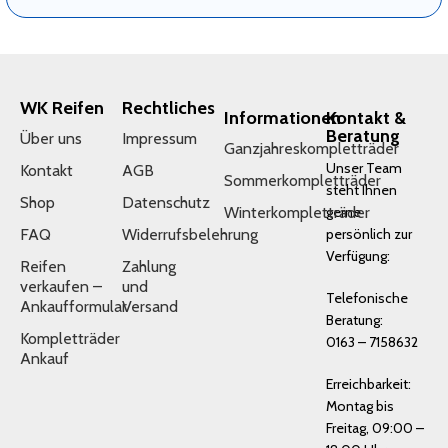
WK Reifen
Rechtliches
Informationen
Kontakt &
Beratung
Über uns
Impressum
Ganzjahreskompletträder
Unser Team
Kontakt
AGB
Sommerkompletträder
steht Ihnen
Shop
Datenschutz
Winterkompletträder
gerne
FAQ
Widerrufsbelehrung
persönlich zur
Verfügung:
Reifen
Zahlung
verkaufen –
und
Telefonische
Ankaufformular
Versand
Beratung:
Kompletträder
0163 – 7158632
Ankauf
Erreichbarkeit:
Montag bis
Freitag, 09:00 –