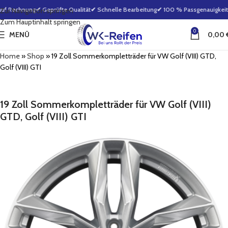
uf Rechnung
✔ Geprüfte Qualität
✔ Schnelle Bearbeitung
✔ 100 % Passgenauigkeitsg
Zur Navigation springen
Zum Hauptinhalt springen
0
MENÜ
0,00
Home
»
Shop
»
19 Zoll Sommerkompletträder für VW Golf (VIII) GTD,
Golf (VIII) GTI
19 Zoll Sommerkompletträder für VW Golf (VIII)
GTD, Golf (VIII) GTI