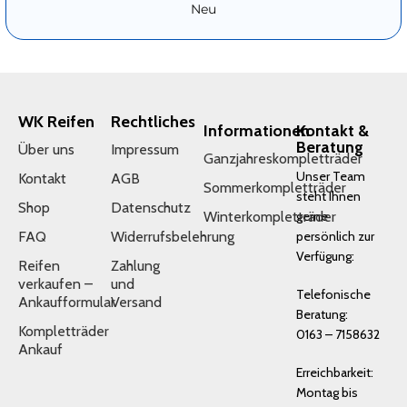
Neu
WK Reifen
Rechtliches
Informationen
Kontakt &
Beratung
Über uns
Impressum
Ganzjahreskompletträder
Unser Team
Kontakt
AGB
Sommerkompletträder
steht Ihnen
Shop
Datenschutz
Winterkompletträder
gerne
FAQ
Widerrufsbelehrung
persönlich zur
Verfügung:
Reifen
Zahlung
verkaufen –
und
Telefonische
Ankaufformular
Versand
Beratung:
Kompletträder
0163 – 7158632
Ankauf
Erreichbarkeit:
Montag bis