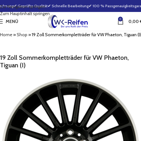
echnung
✔ Geprüfte Qualität
✔ Schnelle Bearbeitung
✔ 100 % Passgenauigkeitsgaran
Zur Navigation springen
Zum Hauptinhalt springen
0
MENÜ
0,00
Home
»
Shop
»
19 Zoll Sommerkompletträder für VW Phaeton, Tiguan (I)
19 Zoll Sommerkompletträder für VW Phaeton,
Tiguan (I)