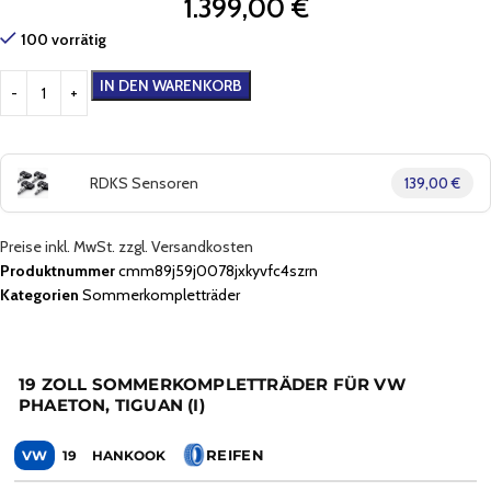
1.399,00
€
100 vorrätig
IN DEN WARENKORB
RDKS Sensoren
139,00 €
Preise inkl. MwSt. zzgl. Versandkosten
Produktnummer
cmm89j59j0078jxkyvfc4szrn
Kategorien
Sommerkompletträder
19 ZOLL SOMMERKOMPLETTRÄDER FÜR VW
PHAETON, TIGUAN (I)
REIFEN
VW
19
HANKOOK