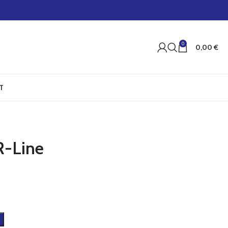
0
0,00
€
T
R-Line