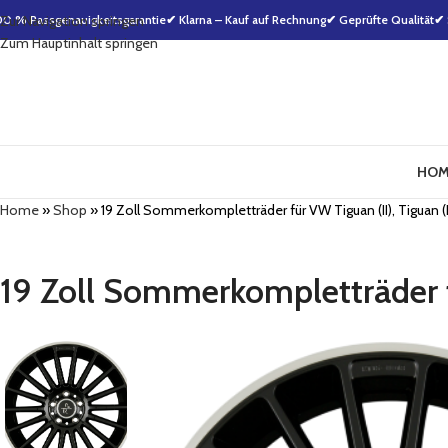
00 % Passgenauigkeitsgarantie
Zur Navigation springen
✔ Klarna – Kauf auf Rechnung
✔ Geprüfte Qualität
✔ 
Zum Hauptinhalt springen
HOM
Home
»
Shop
»
19 Zoll Sommerkompletträder für VW Tiguan (II), Tiguan (I
19 Zoll Sommerkompletträder fü