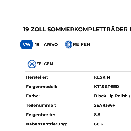
19 ZOLL SOMMERKOMPLETTRÄDER FÜR 
REIFEN
VW
19
ARIVO
FELGEN
Hersteller:
KESKIN
Felgenmodell:
KT15 SPEED
Farbe:
Black Lip Polish 
Teilenummer:
2EAR336F
Felgenbreite:
8.5
Nabenzentrierung:
66.6