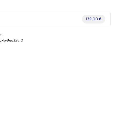
139,00 €
en
jxky8eo35tn0