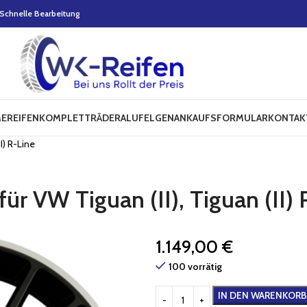
Schnelle Bearbeitung
E
REIFEN
KOMPLETTRÄDER
ALUFELGEN
ANKAUFSFORMULAR
KONTAK
I) R-Line
r VW Tiguan (II), Tiguan (II) 
1.149,00
€
100 vorrätig
IN DEN WARENKORB