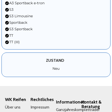
A3 Sportback e-tron
S3
S3 Limousine
Sportback
S3 Sportback
TT
TT (III)
ZUSTAND
Neu
WK Reifen
Rechtliches
Informationen
Kontakt &
Beratung
Über uns
Impressum
Ganzjahreskompletträder