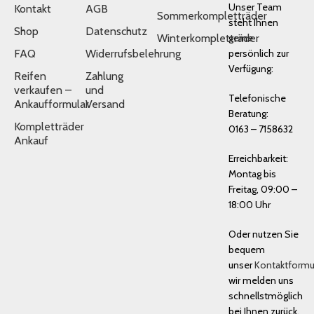
Unser Team
Kontakt
AGB
Sommerkompletträder
steht Ihnen
Shop
Datenschutz
Winterkompletträder
gerne
FAQ
Widerrufsbelehrung
persönlich zur
Verfügung:
Reifen
Zahlung
verkaufen –
und
Telefonische
Ankaufformular
Versand
Beratung:
Kompletträder
0163 – 7158632
Ankauf
Erreichbarkeit:
Montag bis
Freitag, 09:00 –
18:00 Uhr
Oder nutzen Sie
bequem
unser
Kontaktformu
wir melden uns
schnellstmöglich
bei Ihnen zurück.