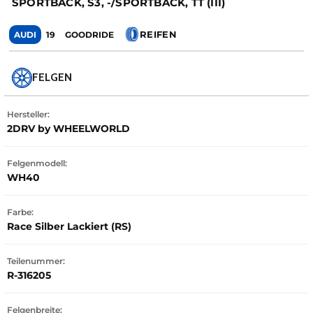
SPORTBACK, S3, -/SPORTBACK, TT (III)
REIFEN
AUDI
19
GOODRIDE
FELGEN
Hersteller:
2DRV by WHEELWORLD
Felgenmodell:
WH40
Farbe:
Race Silber Lackiert (RS)
Teilenummer:
R-316205
Felgenbreite: