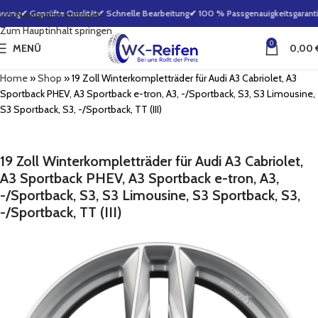
nung
✔ Geprüfte Qualität
✔ Schnelle Bearbeitung
✔ 100 % Passgenauigkeitsgarantie
Zur Navigation springen
Zum Hauptinhalt springen
0
MENÜ
0,00
Home
»
Shop
»
19 Zoll Winterkompletträder für Audi A3 Cabriolet, A3
Sportback PHEV, A3 Sportback e-tron, A3, -/Sportback, S3, S3 Limousine,
S3 Sportback, S3, -/Sportback, TT (III)
19 Zoll Winterkompletträder für Audi A3 Cabriolet,
A3 Sportback PHEV, A3 Sportback e-tron, A3,
-/Sportback, S3, S3 Limousine, S3 Sportback, S3,
-/Sportback, TT (III)