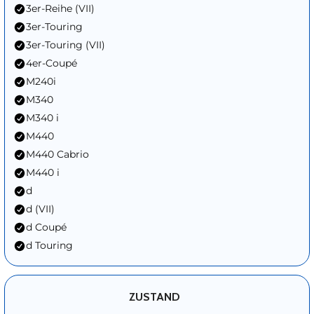
3er-Reihe (VII)
3er-Touring
3er-Touring (VII)
4er-Coupé
M240i
M340
M340 i
M440
M440 Cabrio
M440 i
d
d (VII)
d Coupé
d Touring
ZUSTAND