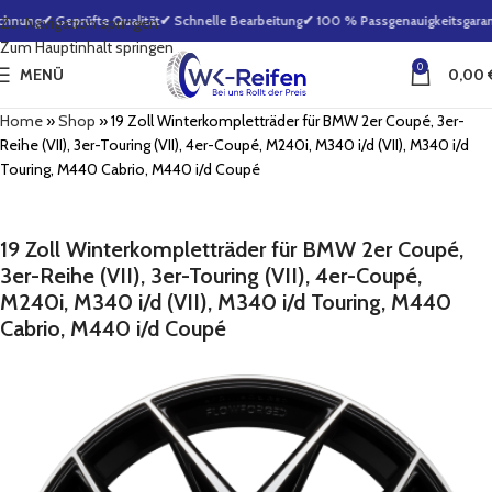
hnung
✔ Geprüfte Qualität
✔ Schnelle Bearbeitung
✔ 100 % Passgenauigkeitsgarant
Zur Navigation springen
Zum Hauptinhalt springen
0
MENÜ
0,00
Home
»
Shop
»
19 Zoll Winterkompletträder für BMW 2er Coupé, 3er-
Reihe (VII), 3er-Touring (VII), 4er-Coupé, M240i, M340 i/d (VII), M340 i/d
Touring, M440 Cabrio, M440 i/d Coupé
19 Zoll Winterkompletträder für BMW 2er Coupé,
3er-Reihe (VII), 3er-Touring (VII), 4er-Coupé,
M240i, M340 i/d (VII), M340 i/d Touring, M440
Cabrio, M440 i/d Coupé