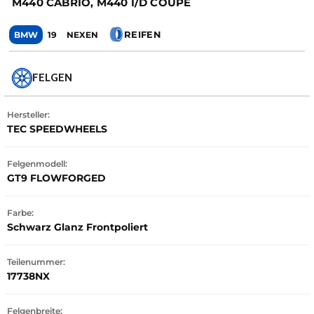
M440 CABRIO, M440 I/D COUPÉ
REIFEN
BMW
19
NEXEN
FELGEN
Hersteller:
TEC SPEEDWHEELS
Felgenmodell:
GT9 FLOWFORGED
Farbe:
Schwarz Glanz Frontpoliert
Teilenummer:
17738NX
Felgenbreite: