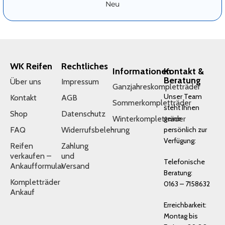
Neu
WK Reifen
Rechtliches
Informationen
Kontakt &
Beratung
Über uns
Impressum
Ganzjahreskompletträder
Unser Team
Kontakt
AGB
Sommerkompletträder
steht Ihnen
Shop
Datenschutz
Winterkompletträder
gerne
FAQ
Widerrufsbelehrung
persönlich zur
Verfügung:
Reifen
Zahlung
verkaufen –
und
Telefonische
Ankaufformular
Versand
Beratung:
Kompletträder
0163 – 7158632
Ankauf
Erreichbarkeit:
Montag bis